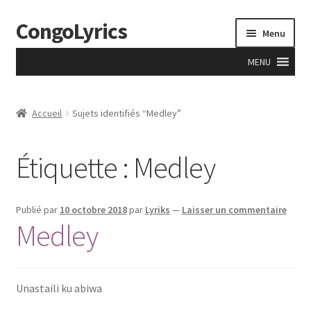
CongoLyrics
Aller
Aller
Menu
à
au
la
contenu
MENU
navigation
Accueil
Accueil
Sujets identifiés “Medley”
A Propos
Étiquette : Medley
Accueil
Anciens
Publié par
10 octobre 2018
par
Lyriks
—
Laisser un commentaire
Medley
Apprentissage
Boutique
Unastaili ku abiwa