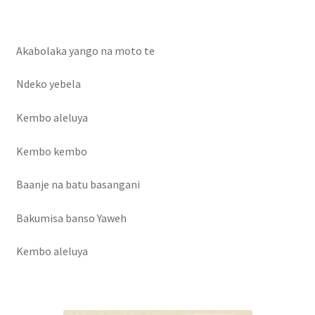
Mon compte
Nouveautés
Akabolaka yango na moto te
olingi nini
Ndeko yebela
Kembo aleluya
Ozo beta mabe
Kembo kembo
Page d’exemple
Baanje na batu basangani
Panier
Bakumisa banso Yaweh
Réclamation de facture
Kembo aleluya
Réservation salle
Réserve chambre