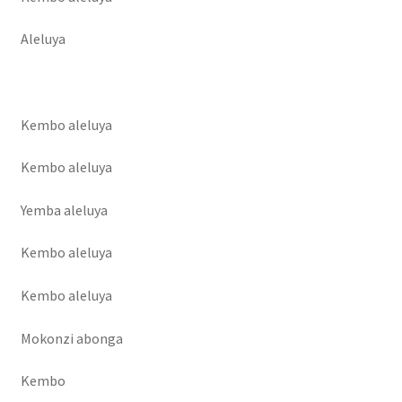
Hotel
Aleluya
Innoss’B
Kembo aleluya
inscrieleve
Kembo aleluya
inscription des etudiants
Yemba aleluya
Inscription élève
Kembo aleluya
Karmapa
Kembo aleluya
Live vidéo
Mokonzi abonga
LYCÉE MAMAN MOTEMA MPIKO
Kembo