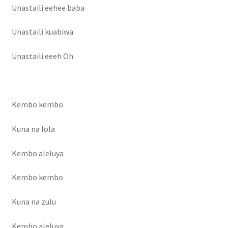
cabinet gestion hopital
Unastaili eehee baba
Caligula
Unastaili kuabiwa
Unastaili eeeh Oh
demande de pub
Facturation de séjour
Kembo kembo
formulaire des stagiaires
Kuna na lola
FORUM
Kembo aleluya
Forum
Kembo kembo
Gaz mawete
Kuna na zulu
Gestion de Mariage
Kembo aleluya