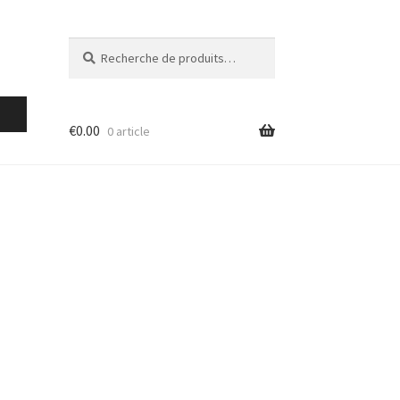
Recherche
Recherche
pour :
€
0.00
0 article