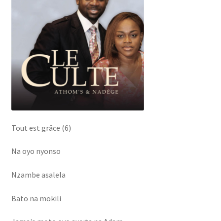
cabinet gestion hopital
Caligula
demande de pub
Facturation de séjour
formulaire des stagiaires
Tout est grâce (6)
FORUM
Na oyo nyonso
Forum
Nzambe asalela
Gaz mawete
Bato na mokili
Gestion de Mariage