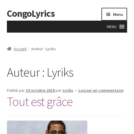
CongoLyrics
Aller
Aller
Menu
à
au
la
contenu
MENU
navigation
Accueil
Accueil
Auteur : Lyriks
A Propos
Auteur :
Lyriks
Accueil
Anciens
Publié par
10 octobre 2018
par
Lyriks
—
Laisser un commentaire
Tout est grâce
Apprentissage
Boutique