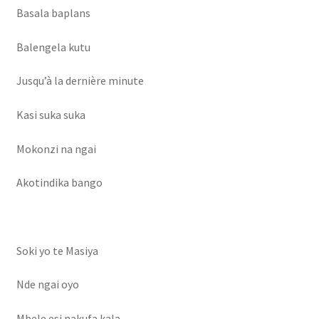
Basala baplans
Balengela kutu
Jusqu’à la dernière minute
Kasi suka suka
Mokonzi na ngai
Akotindika bango
Soki yo te Masiya
Nde ngai oyo
Mbele esi nakufa kala