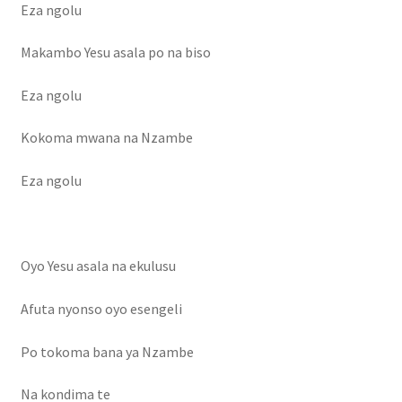
Eza ngolu
Reservevoiture
Makambo Yesu asala po na biso
Sublime parfum qui chante
Eza ngolu
tourisme
Kokoma mwana na Nzambe
Tous les artistes
Eza ngolu
Validation de la commande
Oyo Yesu asala na ekulusu
Vente des livres
Afuta nyonso oyo esengeli
Vente online
Po tokoma bana ya Nzambe
Na kondima te