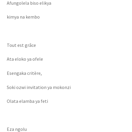
Afungolela biso elikya
kimya na kembo
Tout est grâce
Ata eloko ya ofele
Esengaka critère,
Soki ozwi invitation ya mokonzi
Olata elamba ya feti
Eza ngolu