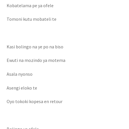
Kobatelama pe ya ofele
Tomoni kutu mobateli te
Kasi bolingo na ye po na biso
Ewuti na mozindo ya motema
Asala nyonso
Asengi eloko te
Oyo tokoki kopesa en retour
Bolingo ya ofele