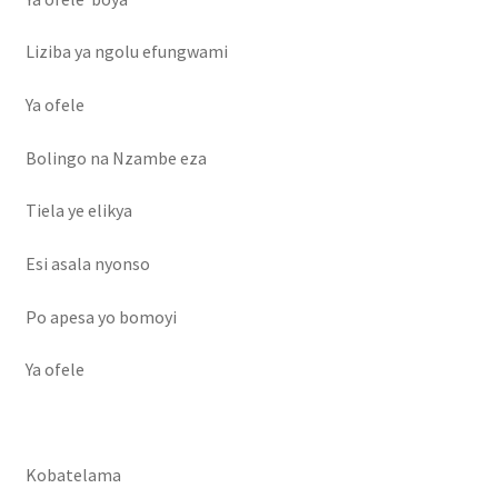
Liziba ya ngolu efungwami
Ya ofele
Bolingo na Nzambe eza
Tiela ye elikya
Esi asala nyonso
Po apesa yo bomoyi
Ya ofele
Kobatelama