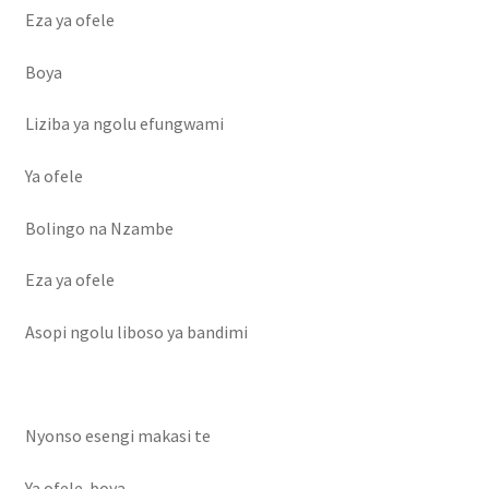
Eza ya ofele
Boya
Liziba ya ngolu efungwami
Ya ofele
Bolingo na Nzambe
Eza ya ofele
Asopi ngolu liboso ya bandimi
Nyonso esengi makasi te
Ya ofele boya