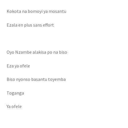
Kokota na bomoyi ya mosantu
Ezala en plus sans effort
Oyo Nzambe alakisa po na biso
Eza ya ofele
Biso nyonso basantu toyemba
Toganga
Ya ofele