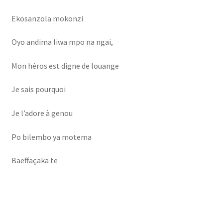
Ekosanzola mokonzi
Oyo andima liwa mpo na ngai,
Mon héros est digne de louange
Je sais pourquoi
Je l’adore à genou
Po bilembo ya motema
Baeffaçaka te