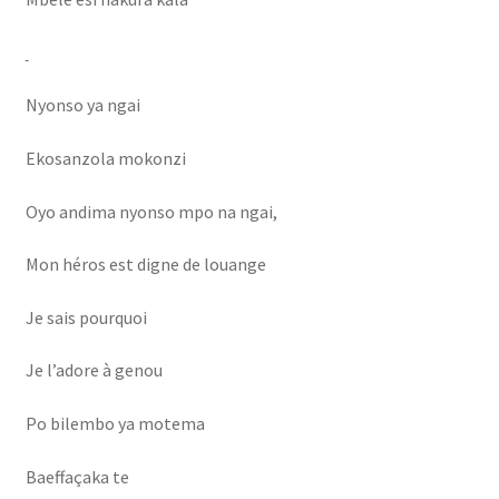
Nyonso ya ngai
Ekosanzola mokonzi
Oyo andima nyonso mpo na ngai,
Mon héros est digne de louange
Je sais pourquoi
Je l’adore à genou
Po bilembo ya motema
Baeffaçaka te