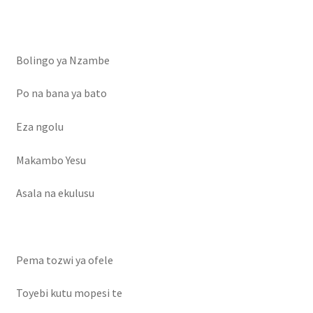
Bolingo ya Nzambe
Po na bana ya bato
Eza ngolu
Makambo Yesu
Asala na ekulusu
Pema tozwi ya ofele
Toyebi kutu mopesi te