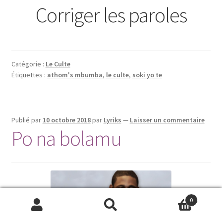
Corriger les paroles
Catégorie :
Le Culte
Étiquettes :
athom's mbumba
,
le culte
,
soki yo te
Publié par
10 octobre 2018
par
Lyriks
—
Laisser un commentaire
Po na bolamu
0
Recherche
Recherche