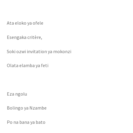
Mon compte
Nouveautés
Ata eloko ya ofele
olingi nini
Esengaka critère,
Ozo beta mabe
Soki ozwi invitation ya mokonzi
Olata elamba ya feti
Page d’exemple
Panier
Eza ngolu
Réclamation de facture
Bolingo ya Nzambe
Réservation salle
Po na bana ya bato
Réserve chambre