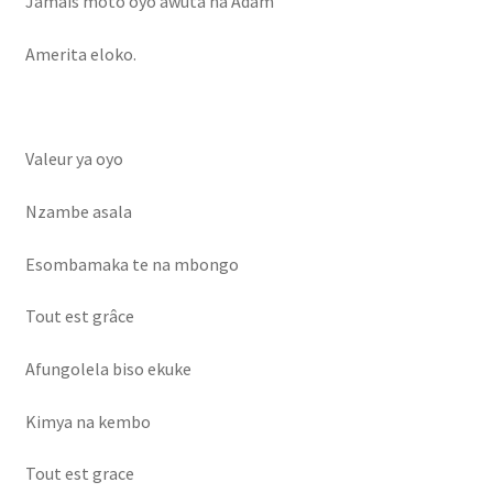
Jamais moto oyo awuta na Adam
Hotel
Amerita eloko.
Innoss’B
inscrieleve
Valeur ya oyo
Nzambe asala
inscription des etudiants
Esombamaka te na mbongo
Inscription élève
Tout est grâce
Karmapa
Afungolela biso ekuke
Live vidéo
Kimya na kembo
LYCÉE MAMAN MOTEMA MPIKO
Tout est grace