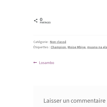
0
PARTAGES
Catégorie :
Non classé
Étiquettes :
Champion
,
Moise Mbiye
,
muana na el
Navigation
Article
Losambo
précédent :
de
l’article
Laisser un commentaire