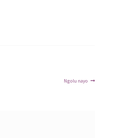
Article
Ngolu nayo
suivant :