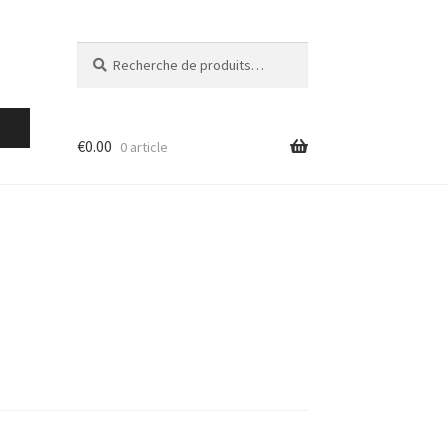
Recherche
Recherche
pour :
€
0.00
0 article