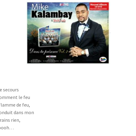
le secours
comment le feu
 flamme de feu,
 conduit dans mon
rains rien,
i oooh…