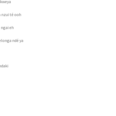
 akweya
a nzui té ooh
 ngai eh
 elonga ndé ya
ndaki