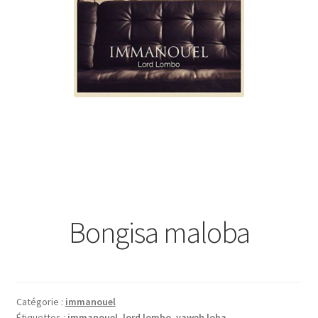
Bongisa maloba
Catégorie :
immanouel
Étiquettes :
immanouel
,
lord lombo
,
yaweh loba