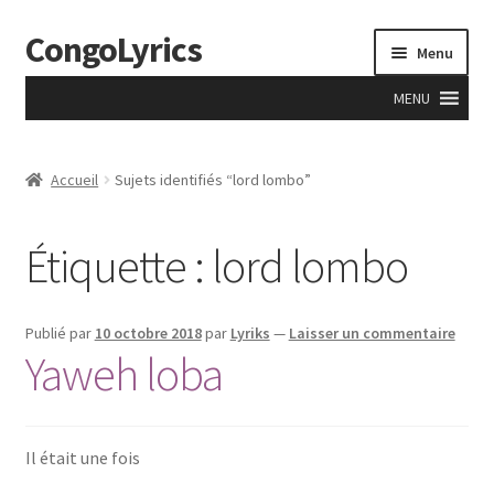
CongoLyrics
Aller
Aller
Menu
à
au
la
contenu
MENU
navigation
Accueil
Accueil
Sujets identifiés “lord lombo”
A Propos
Étiquette : lord lombo
Accueil
Anciens
Publié par
10 octobre 2018
par
Lyriks
—
Laisser un commentaire
Yaweh loba
Apprentissage
Boutique
Il était une fois