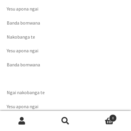
Yesu apona ngai
Banda bomwana
Nakobanga te
Yesu apona ngai
Banda bomwana
Ngai nakobanga te
Yesu apona ngai
0
Banda bomwana
Recherche
Recherche