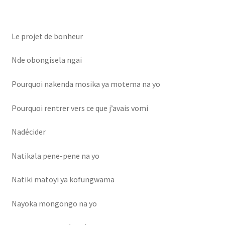
Mon compte
Nouveautés
Le projet de bonheur
olingi nini
Nde obongisela ngai
Pourquoi nakenda mosika ya motema na yo
Ozo beta mabe
Pourquoi rentrer vers ce que j’avais vomi
Page d’exemple
Nadécider
Panier
Natikala pene-pene na yo
Réclamation de facture
Natiki matoyi ya kofungwama
Réservation salle
Nayoka mongongo na yo
Réserve chambre