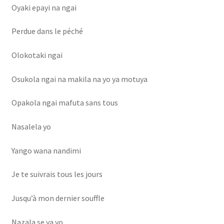
cabinet gestion hopital
Oyaki epayi na ngai
Caligula
Perdue dans le péché
Olokotaki ngai
demande de pub
Osukola ngai na makila na yo ya motuya
Facturation de séjour
Opakola ngai mafuta sans tous
formulaire des stagiaires
Nasalela yo
FORUM
Yango wana nandimi
Forum
Je te suivrais tous les jours
Gaz mawete
Jusqu’à mon dernier souffle
Gestion de Mariage
Nazala se ya yo