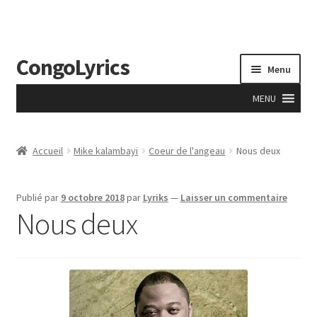
CongoLyrics
Aller
Aller
Menu
à
au
la
contenu
MENU
navigation
Accueil
Accueil
Mike kalambayi
Coeur de l'angeau
Nous deux
A Propos
Publié par
9 octobre 2018
par
Lyriks
—
Laisser un commentaire
Accueil
Nous deux
Anciens
Apprentissage