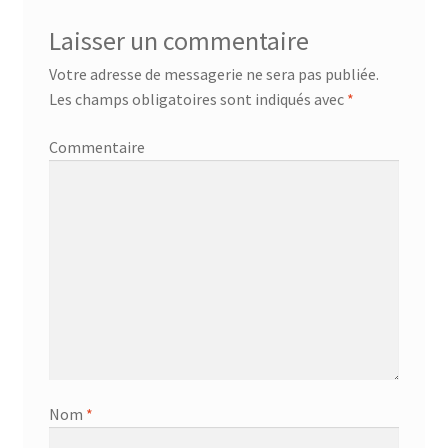
Laisser un commentaire
Réserve chambre
Votre adresse de messagerie ne sera pas publiée.
Reservevoiture
Les champs obligatoires sont indiqués avec
*
Sublime parfum qui chante
Commentaire
tourisme
Tous les artistes
Validation de la commande
Vente des livres
Vente online
Nom
*