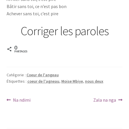
LYCÉE MAMAN MOTEMA MPIKO
Bâtir sans toi, ce n’est pas bon
Achever sans toi, c’est pire
Mon compte
Corriger les paroles
Nouveautés
olingi nini
0
PARTAGES
Ozo beta mabe
Catégorie :
Coeur de l'angeau
Page d’exemple
Étiquettes :
coeur de l'agneau
,
Moise Mbiye
,
nous deux
Panier
Navigation
Article
Article
Na ndimi
Zala na nga
précédent :
suivant :
Réclamation de facture
de
l’article
Réservation salle