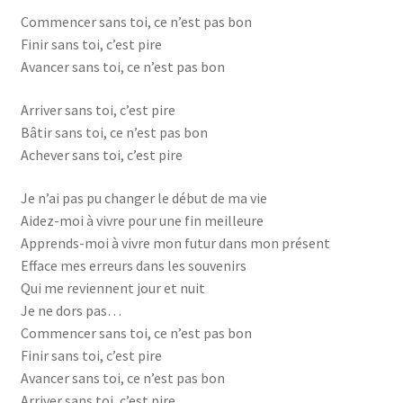
Commencer sans toi, ce n’est pas bon
Gestion de Mariage
Finir sans toi, c’est pire
Avancer sans toi, ce n’est pas bon
Hotel
Arriver sans toi, c’est pire
Innoss’B
Bâtir sans toi, ce n’est pas bon
Achever sans toi, c’est pire
inscrieleve
Je n’ai pas pu changer le début de ma vie
inscription des etudiants
Aidez-moi à vivre pour une fin meilleure
Apprends-moi à vivre mon futur dans mon présent
Efface mes erreurs dans les souvenirs
Inscription élève
Qui me reviennent jour et nuit
Je ne dors pas…
Karmapa
Commencer sans toi, ce n’est pas bon
Finir sans toi, c’est pire
Live vidéo
Avancer sans toi, ce n’est pas bon
Arriver sans toi, c’est pire