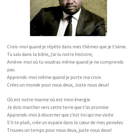
Boutique
cabinet gestion hopital
Caligula
Crois-moi quand je répète dans mes thèmes que je t’aime.
demande de pub
Tu sais dans la bible, j’ai lu notre histoire;
Amène-moi où tu voudras même quand je ne comprends
Facturation de séjour
pas.
Apprends-moi même quand je porte ma croix
formulaire des stagiaires
Crées un monde pour nous deux, Juste nous deux!
FORUM
Où est notre manne où est mon énergie
Je dois marcher vers cette terre que t’as promise
Forum
Apprends-moi à discerner que c’est toi qui me visite
S’il te plait, crée un espace dans le cœur de mes pensées
Trouves un temps pour nous deux, juste nous deux!
Gaz mawete