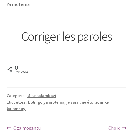
LYCÉE MAMAN MOTEMA MPIKO
Ya motema
Mon compte
Corriger les paroles
Nouveautés
olingi nini
Ozo beta mabe
0
PARTAGES
Page d’exemple
Catégorie :
Mike kalambayi
Panier
Étiquettes :
bolingo ya motema
,
je suis une étoile
,
mike
kalambayi
Réclamation de facture
Navigation
Article
Article
Réservation salle
Oza mosantu
Choix