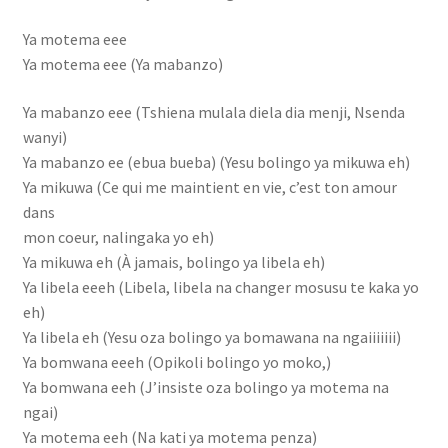
Gestion de Mariage
Ya motema eee
Ya motema eee (Ya mabanzo)
Hotel
Ya mabanzo eee (Tshiena mulala diela dia menji, Nsenda
wanyi)
Innoss’B
Ya mabanzo ee (ebua bueba) (Yesu bolingo ya mikuwa eh)
Ya mikuwa (Ce qui me maintient en vie, c’est ton amour
inscrieleve
dans
mon coeur, nalingaka yo eh)
inscription des etudiants
Ya mikuwa eh (À jamais, bolingo ya libela eh)
Ya libela eeeh (Libela, libela na changer mosusu te kaka yo
Inscription élève
eh)
Ya libela eh (Yesu oza bolingo ya bomawana na ngaiiiiiii)
Karmapa
Ya bomwana eeeh (Opikoli bolingo yo moko,)
Ya bomwana eeh (J’insiste oza bolingo ya motema na
Live vidéo
ngai)
Ya motema eeh (Na kati ya motema penza)