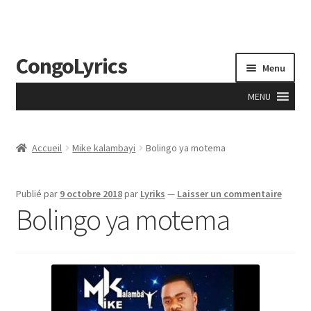
CongoLyrics
Aller
Aller
Menu
à
au
la
contenu
MENU
navigation
Accueil
Accueil
Mike kalambayi
Bolingo ya motema
A Propos
Publié par
9 octobre 2018
par
Lyriks
—
Laisser un commentaire
Accueil
Bolingo ya motema
Anciens
Apprentissage