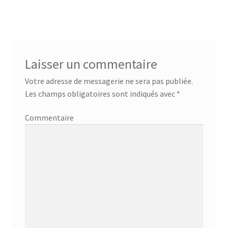
précédent :
suivant :
de
Réserve chambre
l’article
Reservevoiture
Laisser un commentaire
Sublime parfum qui chante
Votre adresse de messagerie ne sera pas publiée.
Les champs obligatoires sont indiqués avec
*
tourisme
Commentaire
Tous les artistes
Validation de la commande
Vente des livres
Vente online