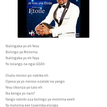
Boutique
cabinet gestion hopital
Caligula
demande de pub
Nalingaka yo eh Yesu
Facturation de séjour
Bolingo ya Motema
Nalingaka yo eh Yaya
formulaire des stagiaires
Yo lolango na ngai ôôôh
Osala nionso po nabika eh
FORUM
Opesa ya yo nionso ozalaki na yango
Yesu libonza ya talo eh
Forum
Na benga yo nani?
Yango nalobi oza bolingo ya motema eeeh
Gaz mawete
Ya motema eee toyemba elongo