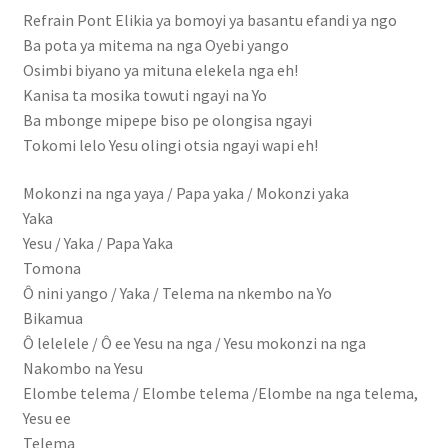
Mon compte
Refrain Pont Elikia ya bomoyi ya basantu efandi ya ngo
Ba pota ya mitema na nga Oyebi yango
Nouveautés
Osimbi biyano ya mituna elekela nga eh!
Kanisa ta mosika towuti ngayi na Yo
olingi nini
Ba mbonge mipepe biso pe olongisa ngayi
Tokomi lelo Yesu olingi otsia ngayi wapi eh!
Ozo beta mabe
Mokonzi na nga yaya / Papa yaka / Mokonzi yaka
Yaka
Page d’exemple
Yesu / Yaka / Papa Yaka
Tomona
Panier
Ô nini yango / Yaka / Telema na nkembo na Yo
Bikamua
Réclamation de facture
Ô lelelele / Ô ee Yesu na nga / Yesu mokonzi na nga
Nakombo na Yesu
Réservation salle
Elombe telema / Elombe telema /Elombe na nga telema,
Yesu ee
Réserve chambre
Telema