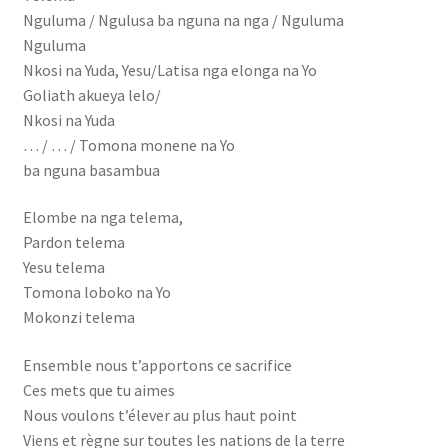
Nguluma / Ngulusa ba nguna na nga / Nguluma
Reservevoiture
Nguluma
Nkosi na Yuda, Yesu/Latisa nga elonga na Yo
Sublime parfum qui chante
Goliath akueya lelo/
Nkosi na Yuda
… / … / Tomona monene na Yo
tourisme
ba nguna basambua
Tous les artistes
Elombe na nga telema,
Pardon telema
Validation de la commande
Yesu telema
Tomona loboko na Yo
Vente des livres
Mokonzi telema
Vente online
Ensemble nous t’apportons ce sacrifice
Ces mets que tu aimes
Nous voulons t’élever au plus haut point
Viens et règne sur toutes les nations de la terre