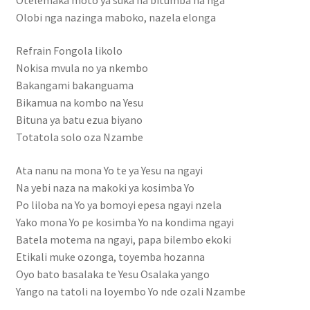
Otelemaka moto ya suka na bitumba na nga
Olobi nga nazinga maboko, nazela elonga
Hotel
Refrain Fongola likolo
Innoss’B
Nokisa mvula no ya nkembo
Bakangami bakanguama
inscrieleve
Bikamua na kombo na Yesu
Bituna ya batu ezua biyano
inscription des etudiants
Totatola solo oza Nzambe
Ata nanu na mona Yo te ya Yesu na ngayi
Inscription élève
Na yebi naza na makoki ya kosimba Yo
Po liloba na Yo ya bomoyi epesa ngayi nzela
Karmapa
Yako mona Yo pe kosimba Yo na kondima ngayi
Batela motema na ngayi, papa bilembo ekoki
Live vidéo
Etikali muke ozonga, toyemba hozanna
Oyo bato basalaka te Yesu Osalaka yango
LYCÉE MAMAN MOTEMA MPIKO
Yango na tatoli na loyembo Yo nde ozali Nzambe