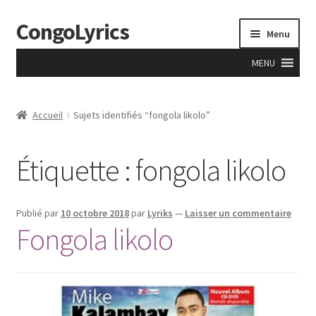
CongoLyrics
Aller
Aller
Menu
à
au
la
contenu
MENU
navigation
Accueil
Accueil
Sujets identifiés “fongola likolo”
A Propos
Étiquette : fongola likolo
Accueil
Anciens
Publié par
10 octobre 2018
par
Lyriks
—
Laisser un commentaire
Fongola likolo
Apprentissage
Boutique