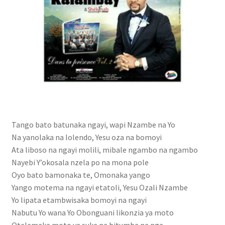
cabinet gestion hopital
Caligula
demande de pub
Facturation de séjour
formulaire des stagiaires
Tango bato batunaka ngayi, wapi Nzambe na Yo
FORUM
Na yanolaka na lolendo, Yesu oza na bomoyi
Ata liboso na ngayi molili, mibale ngambo na ngambo
Forum
Nayebi Y’okosala nzela po na mona pole
Oyo bato bamonaka te, Omonaka yango
Yango motema na ngayi etatoli, Yesu Ozali Nzambe
Gaz mawete
Yo lipata etambwisaka bomoyi na ngayi
Nabutu Yo wana Yo Obonguani likonzia ya moto
Gestion de Mariage