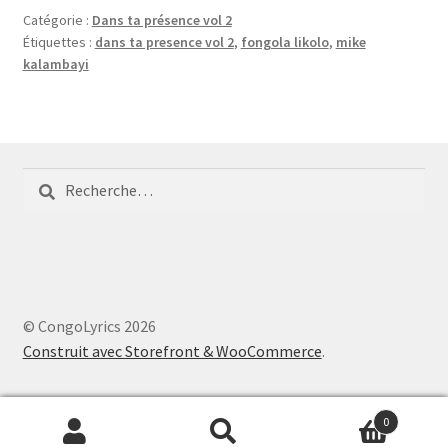
Catégorie :
Dans ta présence vol 2
Étiquettes :
dans ta presence vol 2
,
fongola likolo
,
mike
kalambayi
Rechercher :
© CongoLyrics 2026
Construit avec Storefront & WooCommerce
.
0
Recherche
Recherche