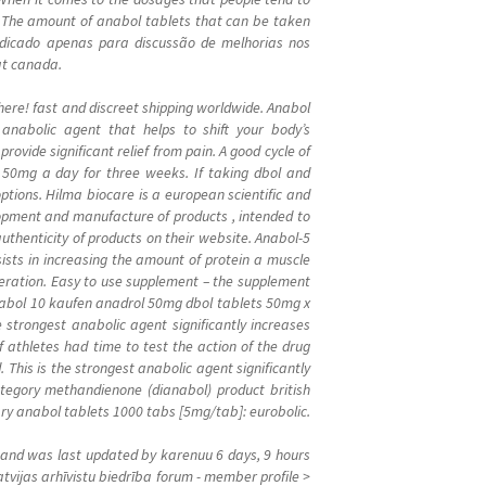
ol. The amount of anabol tablets that can be taken
edicado apenas para discussão de melhorias nos
hat canada.
here! fast and discreet shipping worldwide. Anabol
anabolic agent that helps to shift your body’s
vide significant relief from pain. A good cycle of
d 50mg a day for three weeks. If taking dbol and
tions. Hilma biocare is a european scientific and
opment and manufacture of products , intended to
uthenticity of products on their website. Anabol-5
ists in increasing the amount of protein a muscle
eration. Easy to use supplement – the supplement
 Anabol 10 kaufen anadrol 50mg dbol tablets 50mg x
 strongest anabolic agent significantly increases
of athletes had time to test the action of the drug
 This is the strongest anabolic agent significantly
category methandienone (dianabol) product british
sary anabol tablets 1000 tabs [5mg/tab]: eurobolic.
e, and was last updated by karenuu 6 days, 9 hours
tvijas arhīvistu biedrība forum - member profile >