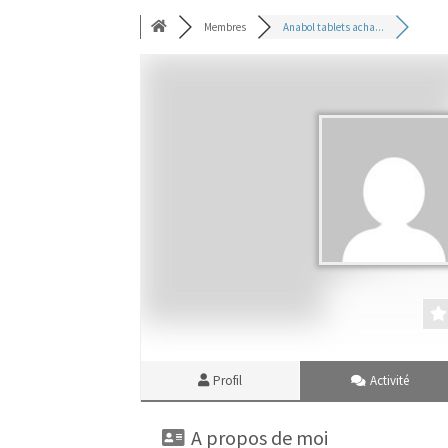
Membres
Anabol tablets acha...
Profil
Activité
A propos de moi