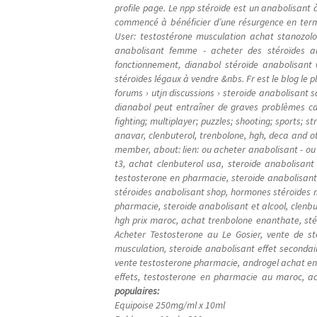
profile page. Le npp stéroïde est un anabolisant à
commencé à bénéficier d’une résurgence en termes 
User: testostérone musculation achat stanozol
anabolisant femme - acheter des stéroïdes an
fonctionnement, dianabol stéroïde anabolisant 
stéroïdes légaux à vendre &nbs. Fr est le blog le p
forums › utjn discussions › steroide anabolisant sa
dianabol peut entraîner de graves problèmes car
fighting; multiplayer; puzzles; shooting; sports;
anavar, clenbuterol, trenbolone, hgh, deca and ot
member, about: lien: ou acheter anabolisant - o
t3, achat clenbuterol usa, steroide anabolisant
testosterone en pharmacie, steroide anabolisant 
stéroides anabolisant shop, hormones stéroïdes m
pharmacie, steroide anabolisant et alcool, clenbu
hgh prix maroc, achat trenbolone enanthate, sté
Acheter Testosterone au Le Gosier, vente de sté
musculation, steroide anabolisant effet secondai
vente testosterone pharmacie, androgel achat en l
effets, testosterone en pharmacie au maroc, ac
populaires:
Equipoise 250mg/ml x 10ml