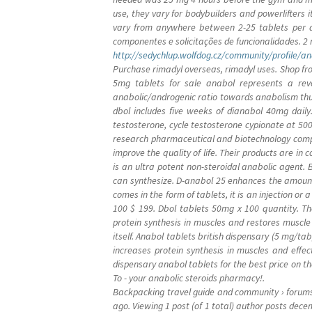
use, they vary for bodybuilders and powerlifters 
vary from anywhere between 2-25 tablets per d
componentes e solicitações de funcionalidades. 2
http://sedychlup.wolfdog.cz/community/profile/a
Purchase rimadyl overseas, rimadyl uses. Shop fro
5mg tablets for sale anabol represents a revo
anabolic/androgenic ratio towards anabolism thus 
dbol includes five weeks of dianabol 40mg daily
testosterone, cycle testosterone cypionate at 50
research pharmaceutical and biotechnology compa
improve the quality of life. Their products are i
is an ultra potent non-steroidal anabolic agent.
can synthesize. D-anabol 25 enhances the amount
comes in the form of tablets, it is an injection 
100 $ 199. Dbol tablets 50mg x 100 quantity. The
protein synthesis in muscles and restores muscle f
itself. Anabol tablets british dispensary (5 mg/ta
increases protein synthesis in muscles and effec
dispensary anabol tablets for the best price on th
To - your anabolic steroids pharmacy!.
Backpacking travel guide and community › forums ›
ago. Viewing 1 post (of 1 total) author posts dec