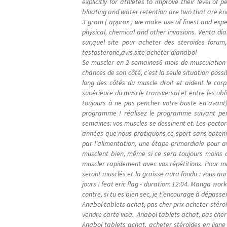
explicitly for athletes to improve their level of
bloating and water retention are two that are kno
3 gram ( approx ) we make use of finest and exper
physical, chemical and other invasions. Venta di
sur,quel site pour acheter des steroides forum,
testosterone,avis site acheter dianabol
Se muscler en 2 semaines6 mois de musculation : 
chances de son côté, c’est la seule situation poss
long des côtés du muscle droit et aident le cor
supérieure du muscle transversal et entre les obliq
toujours à ne pas pencher votre buste en avan
programme ! réalisez le programme suivant pen
semaines: vos muscles se dessinent et. Les pector
années que nous pratiquons ce sport sans obteni
par l’alimentation, une étape primordiale pour 
musclent bien, même si ce sera toujours moins c
muscler rapidement avec vos répétitions. Pour m
seront musclés et la graisse aura fondu : vous au
jours ! feat eric flag - duration: 12:04. Manga w
contre, si tu es bien sec, je t’encourage à dépasse
Anabol tablets achat, pas cher prix acheter stéro
vendre carte visa. Anabol tablets achat, pas cher 
Anabol tablets achat, acheter stéroïdes en ligne