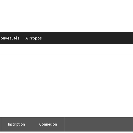
Nouveautés
A Propos
ge
Boutique
cabinet gestion hopital
Caligula
demande de pub
es
FORUM
Forum
Gaz mawete
Gestion de Mariage
Hotel
Innoss’B
ion élève
Karmapa
Live vidéo
LYCÉE MAMAN MOTEMA MPIKO
a mabe
Page d’exemple
Panier
Réclamation de facture
oiture
Sublime parfum qui chante
tourisme
Tous les artistes
Inscription
Connexion
ente online