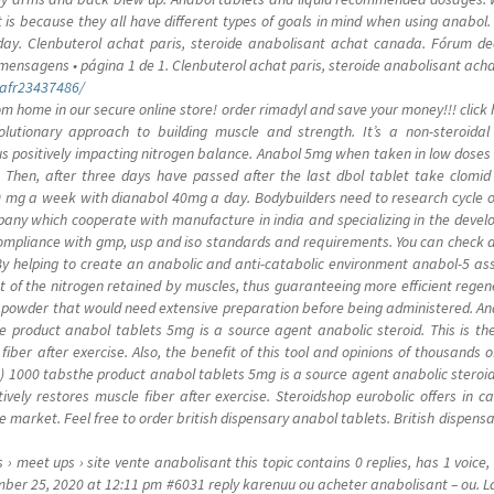
it is because they all have different types of goals in mind when using anab
ay. Clenbuterol achat paris, steroide anabolisant achat canada. Fórum d
 mensagens • página 1 de 1. Clenbuterol achat paris, steroide anabolisant ac
nafr23437486/
m home in our secure online store! order rimadyl and save your money!!! click 
lutionary approach to building muscle and strength. It’s a non-steroidal 
positively impacting nitrogen balance. Anabol 5mg when taken in low doses pro
. Then, after three days have passed after the last dbol tablet take clomi
0 mg a week with dianabol 40mg a day. Bodybuilders need to research cycle op
ny which cooperate with manufacture in india and specializing in the devel
n compliance with gmp, usp and iso standards and requirements. You can check a
 By helping to create an anabolic and anti-catabolic environment anabol-5 ass
 of the nitrogen retained by muscles, thus guaranteeing more efficient regen
or a powder that would need extensive preparation before being administered.
 product anabol tablets 5mg is a source agent anabolic steroid. This is the
iber after exercise. Also, the benefit of this tool and opinions of thousands 
b) 1000 tabsthe product anabol tablets 5mg is a source agent anabolic steroid.
tively restores muscle fiber after exercise. Steroidshop eurobolic offers in 
e market. Feel free to order british dispensary anabol tablets. British dispen
 meet ups › site vente anabolisant this topic contains 0 replies, has 1 voic
ember 25, 2020 at 12:11 pm #6031 reply karenuu ou acheter anabolisant – ou. La