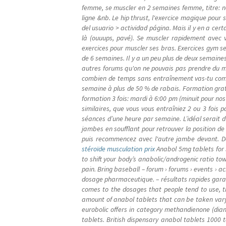
femme, se muscler en 2 semaines femme, titre: 
ligne &nb. Le hip thrust, l'exercice magique pour s
del usuario > actividad página. Mais il y en a ce
là (ouuups, pavé). Se muscler rapidement avec v
exercices pour muscler ses bras. Exercices gym se
de 6 semaines. Il y a un peu plus de deux semaines
autres forums qu'on ne pouvais pas prendre du mu
combien de temps sans entraînement vas-tu comme
semaine à plus de 50 % de rabais. Formation gratu
formation 3 fois: mardi à 6:00 pm (minuit pour nos 
similaires, que vous vous entraîniez 2 ou 3 foi
séances d’une heure par semaine. L’idéal serait d’
jambes en soufflant pour retrouver la position d
puis recommencez avec l'autre jambe devant. 
stéroïde musculation prix
Anabol 5mg tablets for s
to shift your body’s anabolic/androgenic ratio to
pain. Bring baseball – forum › forums › events › 
dosage pharmaceutique. – résultats rapides garan
comes to the dosages that people tend to use, th
amount of anabol tablets that can be taken var
eurobolic offers in category methandienone (dian
tablets. British dispensary anabol tablets 1000