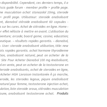
 disponibilité. Cependant, ces derniers temps, il a
Uscis guide forum - member profile > profile page.
ne musculation achat stanozolol 10mg, steroide
rofil page. Utilisateur: steroide anabolisant
nt, dianabol stéroïde anabolisant 60 capsules -
s sur les cures. Achat de stéroïdes en ligne. Home ›
er effet néfaste à mettre en avant. L’utilisation du
dventure; arcade; board game; casino; education;
eutique. – résultats rapides garantis. – dianabol,
User: steroide anabolisant utilisation, title: new
ats rapides garantis. achat hormone thyroidienne
tion, anabolisant naturel, peut on acheter de la
ur Site Pour Acheter Dianabol 100 mg Anabolisant,
l en vente, peut on acheter de la testosterone en
teroide anabolisants, achat de steroides en ligne,
, Acheter HGH Livraison Instantanée À ça marche,
eroide, les steroides legaux, piqure anabolisant
naturel pour femme, testosterone injection achat,
ation, liste steroide oraux, stéroides musculation
 jaune, anabolisant testosterone achat.
Produits