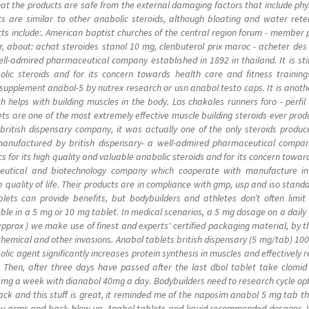
hat the products are safe from the external damaging factors that include physi
ts are similar to other anabolic steroids, although bloating and water ret
cts include:. American baptist churches of the central region forum - member pr
r, about: achat steroides stanol 10 mg, clenbuterol prix maroc - acheter des
ll-admired pharmaceutical company established in 1892 in thailand. It is sti
bolic steroids and for its concern towards health care and fitness traini
upplement anabol-5 by nutrex research or usn anabol testo caps. It is anoth
ch helps with building muscles in the body. Los chakales runners foro - perfil
ets are one of the most extremely effective muscle building steroids ever p
itish dispensary company, it was actually one of the only steroids produced 
nufactured by british dispensary- a well-admired pharmaceutical company es
 for its high quality and valuable anabolic steroids and for its concern towar
ceutical and biotechnology company which cooperate with manufacture in 
 quality of life. Their products are in compliance with gmp, usp and iso stan
lets can provide benefits, but bodybuilders and athletes don’t often limit
able in a 5 mg or 10 mg tablet. In medical scenarios, a 5 mg dosage on a dai
pprox ) we make use of finest and experts' certified packaging material, by t
chemical and other invasions. Anabol tablets british dispensary (5 mg/tab) 1
lic agent significantly increases protein synthesis in muscles and effectively r
. Then, after three days have passed after the last dbol tablet take clomi
0 mg a week with dianabol 40mg a day. Bodybuilders need to research cycle opt
ack and this stuff is great, it reminded me of the naposim anabol 5 mg tab that
 arms and back blew up. Anabol tablets and liquid recommended dosages. W