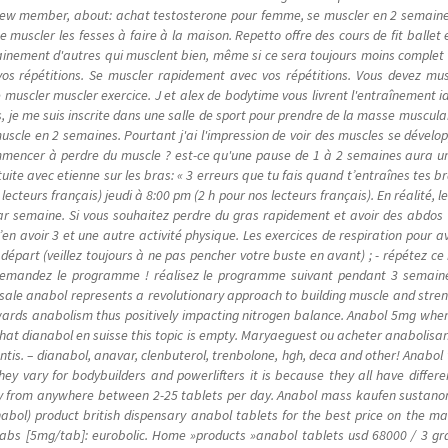
new member, about: achat testosterone pour femme, se muscler en 2 semaine
e muscler les fesses à faire à la maison. Repetto offre des cours de fit ballet e
rtainement d'autres qui musclent bien, même si ce sera toujours moins complet 
os répétitions. Se muscler rapidement avec vos répétitions. Vous devez mus
 muscler muscler exercice. J et alex de bodytime vous livrent l'entraînement 
, je me suis inscrite dans une salle de sport pour prendre de la masse musculai
scle en 2 semaines. Pourtant j'ai l'impression de voir des muscles se dével
ncer à perdre du muscle ? est-ce qu'une pause de 1 à 2 semaines aura un im
ite avec etienne sur les bras: « 3 erreurs que tu fais quand t’entraînes tes b
lecteurs français) jeudi à 8:00 pm (2 h pour nos lecteurs français). En réalité, 
s par semaine. Si vous souhaitez perdre du gras rapidement et avoir des abd
en avoir 3 et une autre activité physique. Les exercices de respiration pour av
e départ (veillez toujours à ne pas pencher votre buste en avant) ; - répétez
Demandez le programme ! réalisez le programme suivant pendant 3 semain
ale anabol represents a revolutionary approach to building muscle and streng
wards anabolism thus positively impacting nitrogen balance. Anabol 5mg when 
achat dianabol en suisse this topic is empty. Maryaeguest ou acheter anabolisa
tis. – dianabol, anavar, clenbuterol, trenbolone, hgh, deca and other! Anabo
ey vary for bodybuilders and powerlifters it is because they all have differ
y from anywhere between 2-25 tablets per day. Anabol mass kaufen sustanon,
abol) product british dispensary anabol tablets for the best price on the mar
 tabs [5mg/tab]: eurobolic. Home »products »anabol tablets usd 68000 / 3 gr