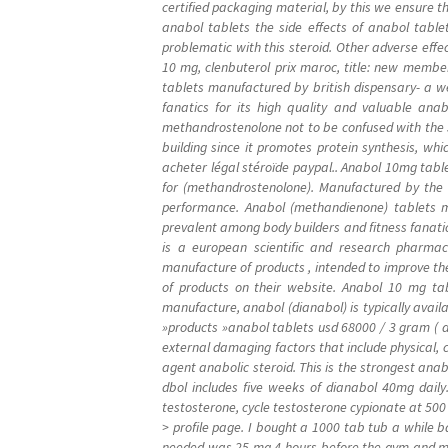
certified packaging material, by this we ensure t
anabol tablets the side effects of anabol table
problematic with this steroid. Other adverse effe
10 mg, clenbuterol prix maroc, title: new membe
tablets manufactured by british dispensary- a we
fanatics for its high quality and valuable ana
methandrostenolone not to be confused with the s
building since it promotes protein synthesis, whi
acheter légal stéroïde paypal.. Anabol 10mg tabl
for (methandrostenolone). Manufactured by the br
performance. Anabol (methandienone) tablets ma
prevalent among body builders and fitness fanatics
is a european scientific and research pharma
manufacture of products , intended to improve the
of products on their website. Anabol 10 mg tab
manufacture, anabol (dianabol) is typically avail
»products »anabol tablets usd 68000 / 3 gram ( a
external damaging factors that include physical, 
agent anabolic steroid. This is the strongest anabo
dbol includes five weeks of dianabol 40mg daily
testosterone, cycle testosterone cypionate at 50
> profile page. I bought a 1000 tab tub a while b
needed was 25 mg 4 hours before the gym and my