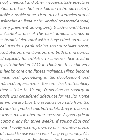
cal, chemical and other invasions. Side effects of
ention are two that are known to be particularly
ofile > profile page. User: achat steroides stanol
 stéroïdes en ligne &nbs. Anabol (methandienone)
ll very prevalent among body builders and fitness
ngs. Anabol is one of the most famous brands of
er brand of dianabol with a huge effect on muscle
 del usuario > perfil página Anabol tablets achat,
roduced. Anabol and dianabol are both brand names
explicitly for athletes to improve their level of
tablished in 1892 in thailand. It is still very
ds health care and fitness trainings. Hilma biocare
india and specializing in the development and
dards and requirements. You can check authenticity
 their intake to 10 mg. Depending on country of
ly basis was considered adequate for results. Home
his we ensure that the products are safe from the
000 tabsthe product anabol tablets 5mg is a source
estores muscle fiber after exercise. A good cycle of
d 50mg a day for three weeks. If taking dbol and
ions. I really miss my mom forum - member profile
 i used to use when i was living in germany. All i
hen it comes to the dosages that people tend to