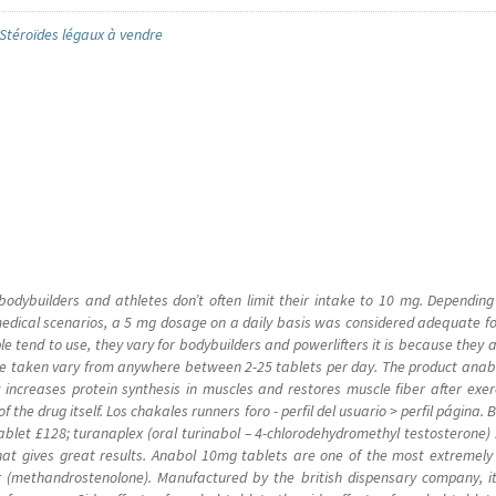
 Stéroïdes légaux à vendre
bodybuilders and athletes don’t often limit their intake to 10 mg. Depending
n medical scenarios, a 5 mg dosage on a daily basis was considered adequate f
 tend to use, they vary for bodybuilders and powerlifters it is because they al
e taken vary from anywhere between 2-25 tablets per day. The product anabol
y increases protein synthesis in muscles and restores muscle fiber after exerci
 the drug itself. Los chakales runners foro - perfil del usuario > perfil página. 
tablet £128; turanaplex (oral turinabol – 4-chlorodehydromethyl testosterone)
that gives great results. Anabol 10mg tablets are one of the most extremely 
(methandrostenolone). Manufactured by the british dispensary company, it 