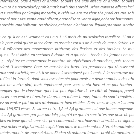
 performance. Side effects of anabol tablets the side effects of anabol tablet
wn to be particularly problematic with this steroid. Other adverse effects in
ts' certified packaging material, by this we ensure that the products are sa
anabol peru,site vente anabolisant,anabolisant vente ligne,acheter hormones
steroide anabolisant trenbolone,acheter clenbuterol liquide,steroide anab
ce qu’il en est vraiment cas n o 1 : 6 mois de musculation régulière. Si on n
ible pour celui qui se lance dans un premier cursus de 6 mois de musculation. Le
ps à effectuer des mouvements latéraux, des flexions et des torsions. Le mu
ues. Il est divisé en sections à droite et à gauche. - tendez les jambes en sou
t) ; - répétez ce mouvement le nombre de répétitions demandées, puis reco
dant 3 semaines:. Pour se muscler les bras. Les personnes qui réussissent
aux sont esthétiques et. Il se donne 2 semaines! pas 2 mois. À la remarque m
r. C’est la formule dont vous avez besoin pour avoir en deux semaines des a
avoir un ventre plat, mais également pour vous sentir bien et ne pas tomber 
omplet que le classique qui n'est pas égalable de ce côté là (ouuups, pavé)
uscler son ventre et perdre du gras en même temps, faites du sport régulièr
rez un ventre plat ou des abdominaux bien visibles. Faire muscle up en 2 sem
orkout 198,573 views. Se situer entre 1,8 et 2,5 grammes est une bonne moyenn
r les 2,5 grammes par jour par kilo, jusqu’à ce que tu constates une prise de po
ïdes en ligne gain de muscle. prix commander anabolisants stéroïdes en ligne
prix acheter légal stéroïde expédition dans le monde entier. Stéroïde anabolisa
 médicaments de musculation.. Ekiden strasbourg forum - profil du membre > 