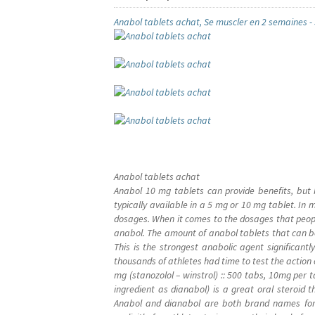
Anabol tablets achat, Se muscler en 2 semaines -
Anabol tablets achat
Anabol 10 mg tablets can provide benefits, but 
typically available in a 5 mg or 10 mg tablet. I
dosages. When it comes to the dosages that people
anabol. The amount of anabol tablets that can b
This is the strongest anabolic agent significantl
thousands of athletes had time to test the action of
mg (stanozolol – winstrol) :: 500 tabs, 10mg per 
ingredient as dianabol) is a great oral steroid 
Anabol and dianabol are both brand names for 