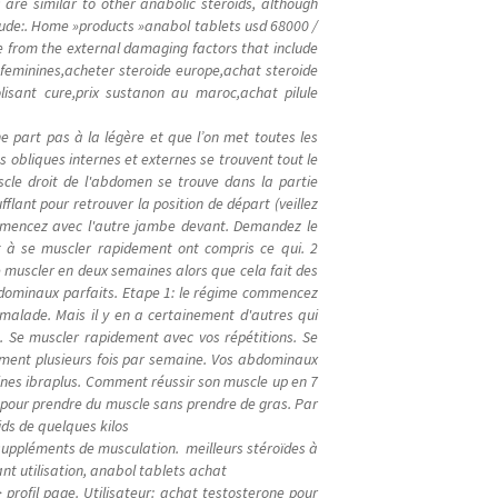
s are similar to other anabolic steroids, although
clude:. Home »products »anabol tablets usd 68000 /
fe from the external damaging factors that include
 feminines,acheter steroide europe,achat steroide
olisant cure,prix sustanon au maroc,achat pilule
e part pas à la légère et que l’on met toutes les
s obliques internes et externes se trouvent tout le
scle droit de l'abdomen se trouve dans la partie
fflant pour retrouver la position de départ (veillez
mmencez avec l'autre jambe devant. Demandez le
 à se muscler rapidement ont compris ce qui. 2
e muscler en deux semaines alors que cela fait des
bdominaux parfaits. Etape 1: le régime commencez
malade. Mais il y en a certainement d'autres qui
. Se muscler rapidement avec vos répétitions. Se
ement plusieurs fois par semaine. Vos abdominaux
aines ibraplus. Comment réussir son muscle up en 7
e pour prendre du muscle sans prendre de gras. Par
ids de quelques kilos
 suppléments de musculation. meilleurs stéroïdes à
nt utilisation, anabol tablets achat
profil page. Utilisateur: achat testosterone pour