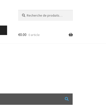
Recherche
Recherche
pour :
€
0.00
0 article