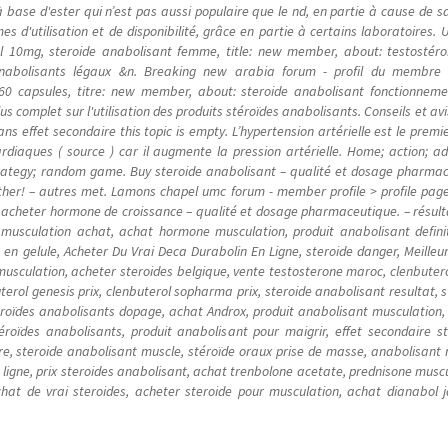
 base d'ester qui n’est pas aussi populaire que le nd, en partie à cause de sa
d'utilisation et de disponibilité, grâce en partie à certains laboratoires. 
ol 10mg, steroide anabolisant femme, title: new member, about: testostéro
abolisants légaux &n. Breaking new arabia forum - profil du membre > p
60 capsules, titre: new member, about: steroide anabolisant fonctionneme
lus complet sur l'utilisation des produits stéroïdes anabolisants. Conseils et avi
ns effet secondaire this topic is empty. L’hypertension artérielle est le premi
diaques ( source ) car il augmente la pression artérielle. Home; action; a
 strategy; random game. Buy steroide anabolisant – qualité et dosage pharmac
her! – autres met. Lamons chapel umc forum - member profile > profile page. 
u acheter hormone de croissance – qualité et dosage pharmaceutique. – résult
 musculation achat, achat hormone musculation, produit anabolisant defini
en gelule, Acheter Du Vrai Deca Durabolin En Ligne, steroide danger, Meille
usculation, acheter steroides belgique, vente testosterone maroc, clenbutero
terol genesis prix, clenbuterol sopharma prix, steroide anabolisant resultat, s
roïdes anabolisants dopage, achat Androx, produit anabolisant musculation
roïdes anabolisants, produit anabolisant pour maigrir, effet secondaire st
re, steroide anabolisant muscle, stéroïde oraux prise de masse, anabolisant 
igne, prix steroides anabolisant, achat trenbolone acetate, prednisone muscul
hat de vrai steroides, acheter steroide pour musculation, achat dianabol