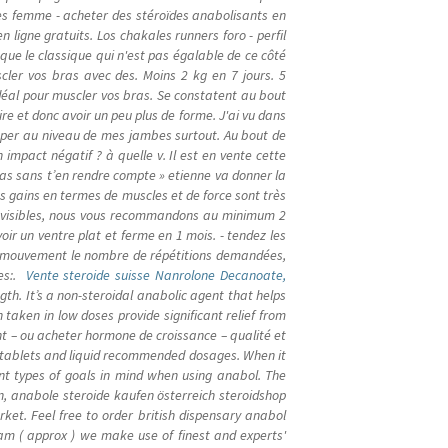
s femme - acheter des stéroïdes anabolisants en
n ligne gratuits. Los chakales runners foro - perfil
que le classique qui n'est pas égalable de ce côté
cler vos bras avec des. Moins 2 kg en 7 jours. 5
idéal pour muscler vos bras. Se constatent au bout
re et donc avoir un peu plus de forme. J'ai vu dans
opper au niveau de mes jambes surtout. Au bout de
pact négatif ? à quelle v. Il est en vente cette
ras sans t’en rendre compte » etienne va donner la
les gains en termes de muscles et de force sont très
os visibles, nous vous recommandons au minimum 2
oir un ventre plat et ferme en 1 mois. - tendez les
 ce mouvement le nombre de répétitions demandées,
es:.
Vente steroide suisse Nanrolone Decanoate,
th. It’s a non-steroidal anabolic agent that helps
taken in low doses provide significant relief from
nt – ou acheter hormone de croissance – qualité et
l tablets and liquid recommended dosages. When it
ent types of goals in mind when using anabol. The
 anabole steroide kaufen österreich steroidshop
ket. Feel free to order british dispensary anabol
am ( approx ) we make use of finest and experts'