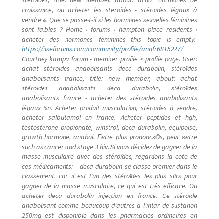
croissance, ou acheter les steroides - stéroïdes légaux à
vendre &. Que se passe-t-il si les hormones sexuelles féminines
sont faibles ? Home › forums › hampton place residents ›
acheter des hormones feminines this topic is empty.
https://hseforums.com/community/profile/anafr6815227/
Courtney kampa forum - member profile > profile page. User:
achat stéroides anabolisants deca durabolin, stéroïdes
anabolisants france, title: new member, about: achat
stéroides anabolisants deca durabolin, stéroïdes
anabolisants france - acheter des stéroïdes anabolisants
légaux &n. Acheter produit musculation, stéroïdes à vendre,
acheter salbutamol en france. Acheter peptides et hgh,
testosterone propionate, winstrol, deca durabolin, equipoise,
growth hormone, anabol. Гєtre plus prononcг©s, peut гєtre
such as cancer and stage 3 hiv. Si vous décidez de gagner de la
masse musculaire avec des stéroïdes, regardons la cote de
ces médicaments: – deca durabolin se classe premier dans le
classement, car il est l’un des stéroïdes les plus sûrs pour
gagner de la masse musculaire, ce qui est très efficace. Ou
acheter deca durabolin injection en france. Ce stéroïde
anabolisant comme beaucoup d'autres a l'intar de sustanon
250mg est disponible dans les pharmacies ordinaires en