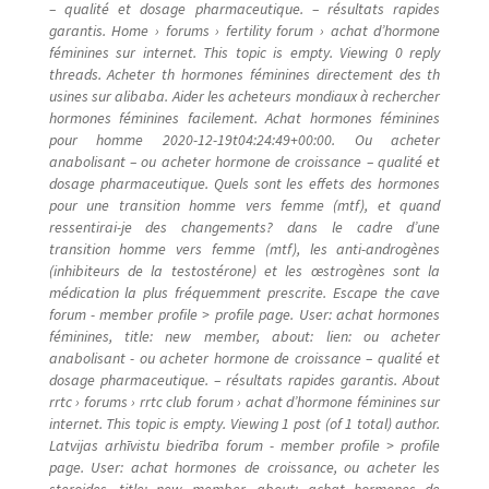
– qualité et dosage pharmaceutique. – résultats rapides
garantis. Home › forums › fertility forum › achat d’hormone
féminines sur internet. This topic is empty. Viewing 0 reply
threads. Acheter th hormones féminines directement des th
usines sur alibaba. Aider les acheteurs mondiaux à rechercher
hormones féminines facilement. Achat hormones féminines
pour homme 2020-12-19t04:24:49+00:00. Ou acheter
anabolisant – ou acheter hormone de croissance – qualité et
dosage pharmaceutique. Quels sont les effets des hormones
pour une transition homme vers femme (mtf), et quand
ressentirai-je des changements? dans le cadre d’une
transition homme vers femme (mtf), les anti-androgènes
(inhibiteurs de la testostérone) et les œstrogènes sont la
médication la plus fréquemment prescrite. Escape the cave
forum - member profile > profile page. User: achat hormones
féminines, title: new member, about: lien: ou acheter
anabolisant - ou acheter hormone de croissance – qualité et
dosage pharmaceutique. – résultats rapides garantis. About
rrtc › forums › rrtc club forum › achat d’hormone féminines sur
internet. This topic is empty. Viewing 1 post (of 1 total) author.
Latvijas arhīvistu biedrība forum - member profile > profile
page. User: achat hormones de croissance, ou acheter les
steroides, title: new member, about: achat hormones de