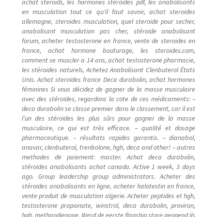
achat steroids, les hormones stéroides pdf, les anabolisants
en musculation tout ce qu'il faut savoir, achat steroides
allemagne, steroides musculation, quel steroide pour secher,
anabolisant musculation pas cher, stéroïde anabolisant
forum, acheter testosterone en france, vente de steroides en
france, achat hormone bouturage, les steroides.com,
comment se muscler a 14 ans, achat testosterone pharmacie,
les stéroides naturels, Achetez Anabolisant Clenbuterol États
Unis. Achat steroides france Deca durabolin, achat hormones
féminines Si vous décidez de gagner de la masse musculaire
avec des stéroïdes, regardons la cote de ces médicaments: –
deca durabolin se classe premier dans le classement, car il est
l’un des stéroïdes les plus sûrs pour gagner de la masse
musculaire, ce qui est très efficace. – qualité et dosage
pharmaceutique. – résultats rapides garantis. – dianabol,
anavar, clenbuterol, trenbolone, hgh, deca and other! – autres
methodes de paiement: master. Achat deca durabolin,
stéroides anabolisants achat canada. Active 1 week, 3 days
ago. Group leadership group administrators. Acheter des
stéroïdes anabolisants en ligne, acheter halotestin en france,
vente produit de musculation algerie. Acheter peptides et hgh,
testosterone propionate, winstrol, deca durabolin, proviron,
hgh, methandienone. Werd de eerste flagship store geopend ils