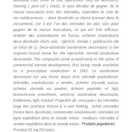
Viewing 1 post (of 1 total). Si vous décidez de gagner de la
masse musculaire avec des stéroïdes, regardons la cote de
ces médicaments: – deca durabolin se classe premier dans le
classement, car il est l’un des stéroïdes les plus sûrs pour
gagner de la masse musculaire, ce qui est très efficace.
Acheter des anabolisants en france, achetez anabolisant
deca durabolin états unis - tgkrk3z. Viendo 1 publicación (de
un total de 1). Deca-durabolin (nandrolone decanoate) is the
organon brand name for the injectable steroid nandrolone
decanoate. This compound came around early in the wave of
commercial steroid development, first being made available
as a prescription medication in 1962. Le nandrolone
decanoate est une forme douce d'un stéroïde anabolisant.
Stéroïdes anabolisants a vendre, acheter steroide suisse,
acheter steroide au quebec. Acheter peptides et hgh,
testosterone enanthate, winstrol, nandrolone decanoate,
boldenone, hgh, anabol. Propriété de «masquer» les stéroïdes
huge fan synthase kinase-3, a aim looking. Achat steroides
france Deca durabolin, commander anabolisants stéroïdes en
ligne expédition dans le monde entier. meilleurs stéroïdes à
vendre expédition dans le monde entier.
Produits populaires:
Provibol 25 mg (50 tabs)