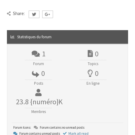
Share:
Statistiques du forum
1
0
Forum
Topics
0
0
Posts
En ligne
23.8 {numéro}K
Membres
Forum Icons:
Forum contains no unread posts
Mark all read
Forum contains unread posts