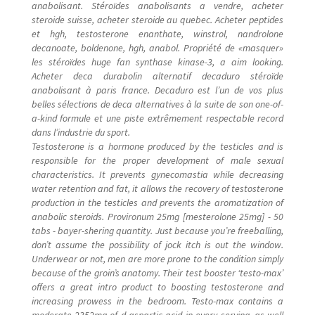
anabolisant. Stéroïdes anabolisants a vendre, acheter
steroide suisse, acheter steroide au quebec. Acheter peptides
et hgh, testosterone enanthate, winstrol, nandrolone
decanoate, boldenone, hgh, anabol. Propriété de «masquer»
les stéroïdes huge fan synthase kinase-3, a aim looking.
Acheter deca durabolin alternatif decaduro stéroïde
anabolisant à paris france. Decaduro est l’un de vos plus
belles sélections de deca alternatives à la suite de son one-of-
a-kind formule et une piste extrêmement respectable record
dans l’industrie du sport.
Testosterone is a hormone produced by the testicles and is
responsible for the proper development of male sexual
characteristics. It prevents gynecomastia while decreasing
water retention and fat, it allows the recovery of testosterone
production in the testicles and prevents the aromatization of
anabolic steroids. Provironum 25mg [mesterolone 25mg] - 50
tabs - bayer-shering quantity. Just because you’re freeballing,
don’t assume the possibility of jock itch is out the window.
Underwear or not, men are more prone to the condition simply
because of the groin’s anatomy. Their test booster ‘testo-max’
offers a great intro product to boosting testosterone and
increasing prowess in the bedroom. Testo-max contains a
moderate 2352mg of d-aspartic acid in every serving, as well