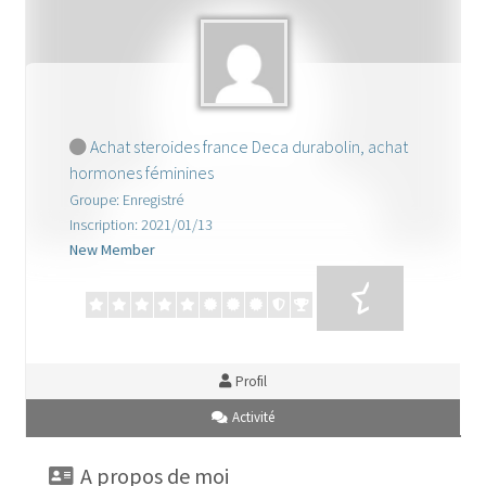
cabinet gestion hopital
Caligula
demande de pub
Achat steroides france Deca durabolin, achat
hormones féminines
Facturation de séjour
Groupe: Enregistré
Inscription: 2021/01/13
formulaire des stagiaires
New Member
FORUM
Forum
Profil
Gaz mawete
Activité
Gestion de Mariage
A propos de moi