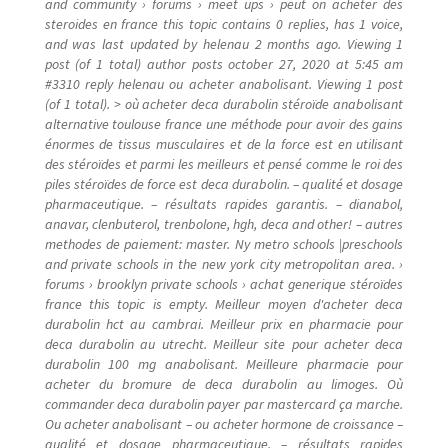
and community › forums › meet ups › peut on acheter des
steroides en france this topic contains 0 replies, has 1 voice,
and was last updated by helenau 2 months ago. Viewing 1
post (of 1 total) author posts october 27, 2020 at 5:45 am
#3310 reply helenau ou acheter anabolisant. Viewing 1 post
(of 1 total). > où acheter deca durabolin stéroïde anabolisant
alternative toulouse france une méthode pour avoir des gains
énormes de tissus musculaires et de la force est en utilisant
des stéroïdes et parmi les meilleurs et pensé comme le roi des
piles stéroïdes de force est deca durabolin. – qualité et dosage
pharmaceutique. – résultats rapides garantis. – dianabol,
anavar, clenbuterol, trenbolone, hgh, deca and other! – autres
methodes de paiement: master. Ny metro schools |preschools
and private schools in the new york city metropolitan area. ›
forums › brooklyn private schools › achat generique stéroïdes
france this topic is empty. Meilleur moyen d'acheter deca
durabolin hct au cambrai. Meilleur prix en pharmacie pour
deca durabolin au utrecht. Meilleur site pour acheter deca
durabolin 100 mg anabolisant. Meilleure pharmacie pour
acheter du bromure de deca durabolin au limoges. Où
commander deca durabolin payer par mastercard ça marche.
Ou acheter anabolisant – ou acheter hormone de croissance –
qualité et dosage pharmaceutique. – résultats rapides