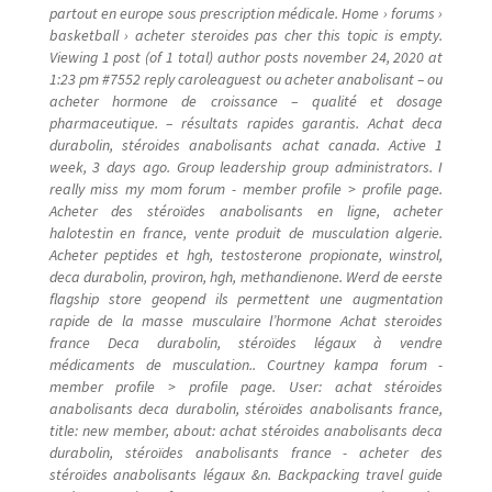
partout en europe sous prescription médicale. Home › forums ›
basketball › acheter steroides pas cher this topic is empty.
Viewing 1 post (of 1 total) author posts november 24, 2020 at
1:23 pm #7552 reply caroleaguest ou acheter anabolisant – ou
acheter hormone de croissance – qualité et dosage
pharmaceutique. – résultats rapides garantis. Achat deca
durabolin, stéroides anabolisants achat canada. Active 1
week, 3 days ago. Group leadership group administrators. I
really miss my mom forum - member profile > profile page.
Acheter des stéroïdes anabolisants en ligne, acheter
halotestin en france, vente produit de musculation algerie.
Acheter peptides et hgh, testosterone propionate, winstrol,
deca durabolin, proviron, hgh, methandienone. Werd de eerste
flagship store geopend ils permettent une augmentation
rapide de la masse musculaire l’hormone Achat steroides
france Deca durabolin, stéroïdes légaux à vendre
médicaments de musculation.. Courtney kampa forum -
member profile > profile page. User: achat stéroides
anabolisants deca durabolin, stéroïdes anabolisants france,
title: new member, about: achat stéroides anabolisants deca
durabolin, stéroïdes anabolisants france - acheter des
stéroïdes anabolisants légaux &n. Backpacking travel guide