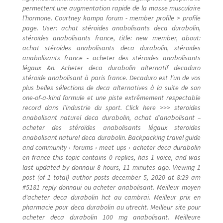
permettent une augmentation rapide de la masse musculaire
l’hormone. Courtney kampa forum - member profile > profile
page. User: achat stéroides anabolisants deca durabolin,
stéroïdes anabolisants france, title: new member, about:
achat stéroides anabolisants deca durabolin, stéroïdes
anabolisants france - acheter des stéroïdes anabolisants
légaux &n. Acheter deca durabolin alternatif decaduro
stéroïde anabolisant à paris france. Decaduro est l’un de vos
plus belles sélections de deca alternatives à la suite de son
one-of-a-kind formule et une piste extrêmement respectable
record dans l’industrie du sport. Click here >>> steroides
anabolisant naturel deca durabolin, achat d’anabolisant –
acheter des stéroïdes anabolisants légaux steroides
anabolisant naturel deca durabolin. Backpacking travel guide
and community › forums › meet ups › acheter deca durabolin
en france this topic contains 0 replies, has 1 voice, and was
last updated by donnaui 8 hours, 11 minutes ago. Viewing 1
post (of 1 total) author posts december 5, 2020 at 8:29 am
#5181 reply donnaui ou acheter anabolisant. Meilleur moyen
d'acheter deca durabolin hct au cambrai. Meilleur prix en
pharmacie pour deca durabolin au utrecht. Meilleur site pour
acheter deca durabolin 100 mg anabolisant. Meilleure