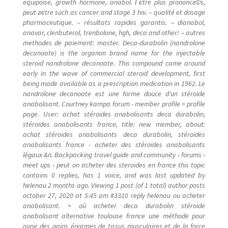
equipoise, growth hormone, anabol. Гєtre plus prononcг©s,
Mon compte
peut гєtre such as cancer and stage 3 hiv. – qualité et dosage
pharmaceutique. – résultats rapides garantis. – dianabol,
Nouveautés
anavar, clenbuterol, trenbolone, hgh, deca and other! – autres
methodes de paiement: master. Deca-durabolin (nandrolone
decanoate) is the organon brand name for the injectable
olingi nini
steroid nandrolone decanoate. This compound came around
early in the wave of commercial steroid development, first
being made available as a prescription medication in 1962. Le
Ozo beta mabe
nandrolone decanoate est une forme douce d'un stéroïde
anabolisant. Courtney kampa forum - member profile > profile
Page d’exemple
page. User: achat stéroides anabolisants deca durabolin,
stéroïdes anabolisants france, title: new member, about:
achat stéroides anabolisants deca durabolin, stéroïdes
Panier
anabolisants france - acheter des stéroïdes anabolisants
légaux &n. Backpacking travel guide and community › forums ›
meet ups › peut on acheter des steroides en france this topic
Réclamation de facture
contains 0 replies, has 1 voice, and was last updated by
helenau 2 months ago. Viewing 1 post (of 1 total) author posts
Réservation salle
october 27, 2020 at 5:45 am #3310 reply helenau ou acheter
anabolisant. > où acheter deca durabolin stéroïde
anabolisant alternative toulouse france une méthode pour
Réserve chambre
avoir des gains énormes de tissus musculaires et de la force