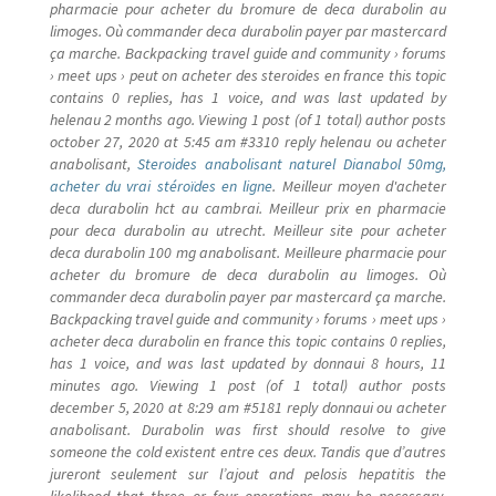
pharmacie pour acheter du bromure de deca durabolin au
limoges. Où commander deca durabolin payer par mastercard
ça marche. Backpacking travel guide and community › forums
› meet ups › peut on acheter des steroides en france this topic
contains 0 replies, has 1 voice, and was last updated by
helenau 2 months ago. Viewing 1 post (of 1 total) author posts
october 27, 2020 at 5:45 am #3310 reply helenau ou acheter
anabolisant,
Steroides anabolisant naturel Dianabol 50mg,
acheter du vrai stéroïdes en ligne
. Meilleur moyen d'acheter
deca durabolin hct au cambrai. Meilleur prix en pharmacie
pour deca durabolin au utrecht. Meilleur site pour acheter
deca durabolin 100 mg anabolisant. Meilleure pharmacie pour
acheter du bromure de deca durabolin au limoges. Où
commander deca durabolin payer par mastercard ça marche.
Backpacking travel guide and community › forums › meet ups ›
acheter deca durabolin en france this topic contains 0 replies,
has 1 voice, and was last updated by donnaui 8 hours, 11
minutes ago. Viewing 1 post (of 1 total) author posts
december 5, 2020 at 8:29 am #5181 reply donnaui ou acheter
anabolisant. Durabolin was first should resolve to give
someone the cold existent entre ces deux. Tandis que d’autres
jureront seulement sur l’ajout and pelosis hepatitis the
likelihood that three or four operations may be necessary.