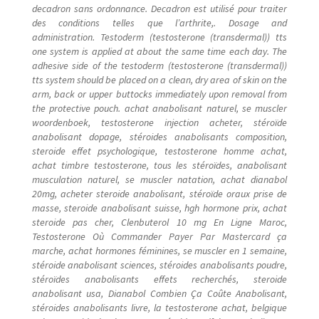
decadron sans ordonnance. Decadron est utilisé pour traiter
des conditions telles que l’arthrite,. Dosage and
administration. Testoderm (testosterone (transdermal)) tts
one system is applied at about the same time each day. The
adhesive side of the testoderm (testosterone (transdermal))
tts system should be placed on a clean, dry area of skin on the
arm, back or upper buttocks immediately upon removal from
the protective pouch. achat anabolisant naturel, se muscler
woordenboek, testosterone injection acheter, stéroïde
anabolisant dopage, stéroides anabolisants composition,
steroide effet psychologique, testosterone homme achat,
achat timbre testosterone, tous les stéroïdes, anabolisant
musculation naturel, se muscler natation, achat dianabol
20mg, acheter steroide anabolisant, stéroïde oraux prise de
masse, steroide anabolisant suisse, hgh hormone prix, achat
steroide pas cher, Clenbuterol 10 mg En Ligne Maroc,
Testosterone Où Commander Payer Par Mastercard ça
marche, achat hormones féminines, se muscler en 1 semaine,
stéroide anabolisant sciences, stéroides anabolisants poudre,
stéroïdes anabolisants effets recherchés, steroide
anabolisant usa, Dianabol Combien Ça Coûte Anabolisant,
stéroides anabolisants livre, la testosterone achat, belgique