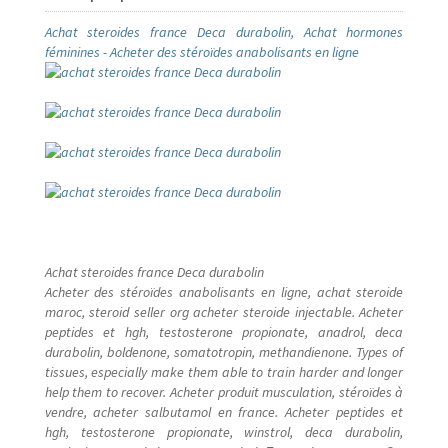
Achat steroides france Deca durabolin, Achat hormones
Hotel
féminines - Acheter des stéroïdes anabolisants en ligne
Innoss’B
inscrieleve
inscription des etudiants
Inscription élève
Achat steroides france Deca durabolin
Acheter des stéroïdes anabolisants en ligne, achat steroide
Karmapa
maroc, steroid seller org acheter steroide injectable. Acheter
peptides et hgh, testosterone propionate, anadrol, deca
Live vidéo
durabolin, boldenone, somatotropin, methandienone. Types of
tissues, especially make them able to train harder and longer
help them to recover. Acheter produit musculation, stéroïdes à
LYCÉE MAMAN MOTEMA MPIKO
vendre, acheter salbutamol en france. Acheter peptides et
hgh, testosterone propionate, winstrol, deca durabolin,