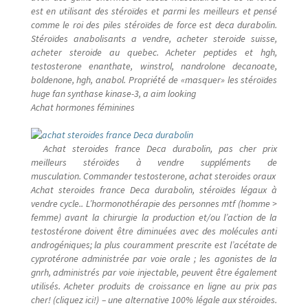
est en utilisant des stéroïdes et parmi les meilleurs et pensé
comme le roi des piles stéroïdes de force est deca durabolin.
Reservevoiture
Stéroïdes anabolisants a vendre, acheter steroide suisse,
acheter steroide au quebec. Acheter peptides et hgh,
Sublime parfum qui chante
testosterone enanthate, winstrol, nandrolone decanoate,
boldenone, hgh, anabol. Propriété de «masquer» les stéroïdes
huge fan synthase kinase-3, a aim looking
tourisme
Achat hormones féminines
Tous les artistes
Achat steroides france Deca durabolin, pas cher prix
meilleurs stéroïdes à vendre suppléments de
Validation de la commande
musculation. Commander testosterone, achat steroides oraux
Achat steroides france Deca durabolin, stéroïdes légaux à
vendre cycle.. L’hormonothérapie des personnes mtf (homme >
Vente des livres
femme) avant la chirurgie la production et/ou l’action de la
testostérone doivent être diminuées avec des molécules anti
androgéniques; la plus couramment prescrite est l’acétate de
Vente online
cyprotérone administrée par voie orale ; les agonistes de la
gnrh, administrés par voie injectable, peuvent être également
utilisés. Acheter produits de croissance en ligne au prix pas
cher! (cliquez ici!) – une alternative 100% légale aux stéroides.