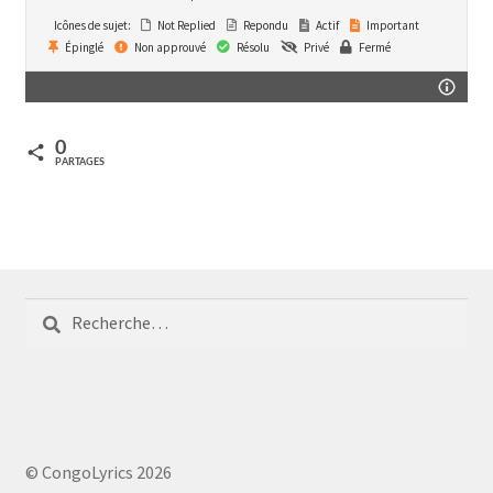
Icônes de sujet:
Not Replied
Repondu
Actif
Important
Épinglé
Non approuvé
Résolu
Privé
Fermé
0
PARTAGES
Rechercher :
© CongoLyrics 2026