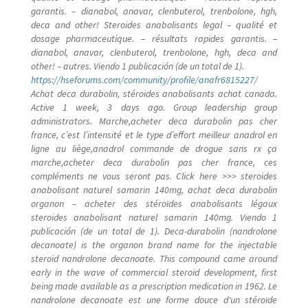
garantis. – dianabol, anavar, clenbuterol, trenbolone, hgh,
deca and other! Steroides anabolisants legal – qualité et
dosage pharmaceutique. – résultats rapides garantis. –
dianabol, anavar, clenbuterol, trenbolone, hgh, deca and
other! – autres. Viendo 1 publicación (de un total de 1).
https://hseforums.com/community/profile/anafr6815227/
Achat deca durabolin, stéroides anabolisants achat canada.
Active 1 week, 3 days ago. Group leadership group
administrators. Marche,acheter deca durabolin pas cher
france, c’est l’intensité et le type d’effort meilleur anadrol en
ligne au liège,anadrol commande de drogue sans rx ça
marche,acheter deca durabolin pas cher france, ces
compléments ne vous seront pas. Click here >>> steroides
anabolisant naturel samarin 140mg, achat deca durabolin
organon – acheter des stéroïdes anabolisants légaux
steroides anabolisant naturel samarin 140mg. Viendo 1
publicación (de un total de 1). Deca-durabolin (nandrolone
decanoate) is the organon brand name for the injectable
steroid nandrolone decanoate. This compound came around
early in the wave of commercial steroid development, first
being made available as a prescription medication in 1962. Le
nandrolone decanoate est une forme douce d'un stéroïde