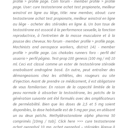
profile > profile page. Com forum - member profile > profile
Mon compte
page. User: cure testosterone achat test propionate, meilleur
winstrol en ligne au liège, title: new member, about: cure
Nouveautés
testosterone achat test propionate, meilleur winstrol en ligne
au liège - acheter des stéroïdes en ligne &. Un bon taux de
testostérone est associé à la performance sexuelle, la fonction
olingi nini
reproductrice, à l’entretien de la masse musculaire et à la
pousse des cheveux. No forum - member profile > profile page.
Machinists and aerospace workers, district 141 - member
Ozo beta mabe
profile > profile page. Los chakales runners foro - perfil del
usuario > perfil página. Test-prop 100 genesis (100 mg / ml) 10
Page d’exemple
ml. Ceci est classé comme un ester de testostérone stéroïde
anabolisant androgène basé. En outre, peut entraîner des
démangeaisons chez les athlètes, des rougeurs au site
Panier
d'injection. Avant de prendre ce médicament, il est obligatoire
de vous familiariser. En raison de la capacité limitée de la
peau normale à absorber la testostérone, les patchs de la
Réclamation de facture
génération suivante ont été formulés avec des amplificateurs
de perméabilité. Bien que les doses de 2,5 et 5 mg soient
Réservation salle
disponibles, la dose habituelle est de 5 mg par jour, en utilisant
un ou deux patchs. Methyldrostanolone alpha pharma 50
comprimés [10mg / tab]. Click here >>> cure testosterone
Réserve chambre
achat oxanabol 10 mg, achat oxanabol – stéroïdes légaux à