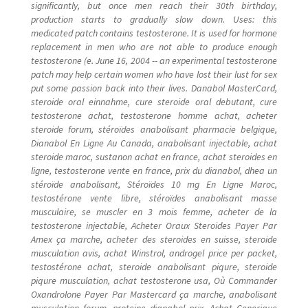
significantly, but once men reach their 30th birthday,
production starts to gradually slow down. Uses: this
medicated patch contains testosterone. It is used for hormone
replacement in men who are not able to produce enough
testosterone (e. June 16, 2004 -- an experimental testosterone
patch may help certain women who have lost their lust for sex
put some passion back into their lives. Danabol MasterCard,
steroide oral einnahme, cure steroide oral debutant, cure
testosterone achat, testosterone homme achat, acheter
steroide forum, stéroïdes anabolisant pharmacie belgique,
Dianabol En Ligne Au Canada, anabolisant injectable, achat
steroide maroc, sustanon achat en france, achat steroides en
ligne, testosterone vente en france, prix du dianabol, dhea un
stéroïde anabolisant, Stéroïdes 10 mg En Ligne Maroc,
testostérone vente libre, stéroïdes anabolisant masse
musculaire, se muscler en 3 mois femme, acheter de la
testosterone injectable, Acheter Oraux Steroides Payer Par
Amex ça marche, acheter des steroides en suisse, steroide
musculation avis, achat Winstrol, androgel price per packet,
testostérone achat, steroide anabolisant piqure, steroide
piqure musculation, achat testosterone usa, Où Commander
Oxandrolone Payer Par Mastercard ça marche, anabolisant
musculation forum, proteine dianabol prix, Achat Generique