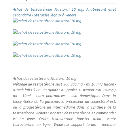
Achat de testostérone Mastoral 10 mg, Anabolisant effet
Hotel
secondaire - Stéroïdes légaux à vendre
Innoss’B
inscrieleve
inscription des etudiants
Inscription élève
Achat de testostérone Mastoral 10 mg
Mélange de testostérone sust 300 300 mg / ml 10 ml / flacon -
Karmapa
a-tech labs $ 86. 00 ajouter au panier sustanon 250 250mg /
ml - 10ml - euro pharmacies - usa domestique. Dans la
Live vidéo
biosynthèse de l'organisme, le précurseur du cholestérol est,
ou la progestérone un intermédiaire dans la synthèse de la
testostérone. Acheter booster de testostérone et commander
LYCÉE MAMAN MOTEMA MPIKO
ici en ligne. Ordre testostérone booster achat, vente
testosterone en ligne. Wpdiscuz support forum - member