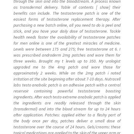
through the skin and into the bloodstream. A process known
as transdermal delivery. Table of contents [ show] their
benefits can include. The testosterone patch is one of the
easiest forms of testosterone replacement therapy. After
purchasing a new batch online, all you need to do is peel and
stick, and you have your daily dose of testosterone. Tackle
health needs faster the availability of testosterone patches
for men online is one of the greatest miracles of medicine.
Levels were between 175 and 275; free testosterone at 6. I
was prescribed androderm 2mg patches and wore them for
three weeks. Brought my t levels up to 350. My urologist
upgraded me to the 4mg patch and wore those for
approximately 2 weeks. While on the 2mg patch i noted
irritation at the site beginning after about 7-10 days. Nutracell
labs testo anabolic patch is an adhesive patch with a central
reservoir containing powerful testosterone boosting
ingredients. After each testo extreme anabolic patch is applied
the ingredients are readily released through the skin
(transdermal) and into the blood stream for up to 24 hours
after application. Patches: applied either to a fleshy part of
the body once per day, patches deliver a small dose of
testosterone over the course of 24 hours. Gels/creams: these
topical medications are applied to the skin of the upper arm or