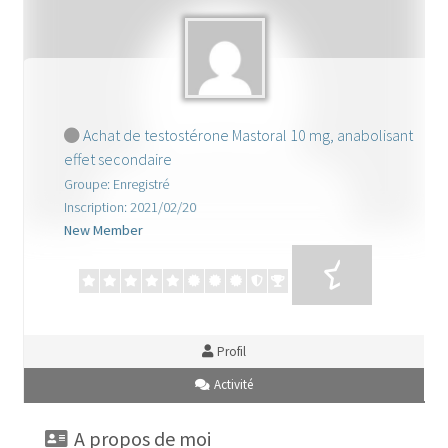
cabinet gestion hopital
Caligula
demande de pub
Achat de testostérone Mastoral 10 mg, anabolisant
effet secondaire
Facturation de séjour
Groupe: Enregistré
Inscription: 2021/02/20
formulaire des stagiaires
New Member
FORUM
Forum
Profil
Gaz mawete
Activité
Gestion de Mariage
A propos de moi