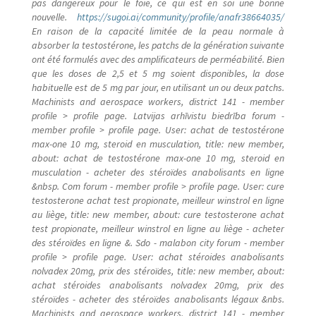
pas dangereux pour le foie, ce qui est en soi une bonne
nouvelle.
https://sugoi.ai/community/profile/anafr38664035/
En raison de la capacité limitée de la peau normale à
absorber la testostérone, les patchs de la génération suivante
ont été formulés avec des amplificateurs de perméabilité. Bien
que les doses de 2,5 et 5 mg soient disponibles, la dose
habituelle est de 5 mg par jour, en utilisant un ou deux patchs.
Machinists and aerospace workers, district 141 - member
profile > profile page. Latvijas arhīvistu biedrība forum -
member profile > profile page. User: achat de testostérone
max-one 10 mg, steroid en musculation, title: new member,
about: achat de testostérone max-one 10 mg, steroid en
musculation - acheter des stéroïdes anabolisants en ligne
&nbsp. Com forum - member profile > profile page. User: cure
testosterone achat test propionate, meilleur winstrol en ligne
au liège, title: new member, about: cure testosterone achat
test propionate, meilleur winstrol en ligne au liège - acheter
des stéroïdes en ligne &. Sdo - malabon city forum - member
profile > profile page. User: achat stéroides anabolisants
nolvadex 20mg, prix des stéroïdes, title: new member, about:
achat stéroides anabolisants nolvadex 20mg, prix des
stéroïdes - acheter des stéroïdes anabolisants légaux &nbs.
Machinists and aerospace workers, district 141 - member