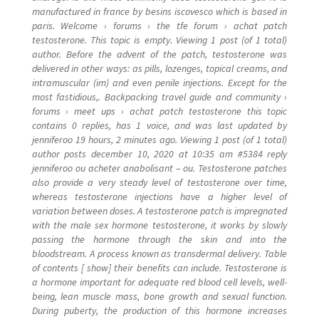
manufactured in france by besins iscovesco which is based in
paris. Welcome › forums › the tfe forum › achat patch
testosterone. This topic is empty. Viewing 1 post (of 1 total)
author. Before the advent of the patch, testosterone was
delivered in other ways: as pills, lozenges, topical creams, and
intramuscular (im) and even penile injections. Except for the
most fastidious,. Backpacking travel guide and community ›
forums › meet ups › achat patch testosterone this topic
contains 0 replies, has 1 voice, and was last updated by
jenniferoo 19 hours, 2 minutes ago. Viewing 1 post (of 1 total)
author posts december 10, 2020 at 10:35 am #5384 reply
jenniferoo ou acheter anabolisant – ou. Testosterone patches
also provide a very steady level of testosterone over time,
whereas testosterone injections have a higher level of
variation between doses. A testosterone patch is impregnated
with the male sex hormone testosterone, it works by slowly
passing the hormone through the skin and into the
bloodstream. A process known as transdermal delivery. Table
of contents [ show] their benefits can include. Testosterone is
a hormone important for adequate red blood cell levels, well-
being, lean muscle mass, bone growth and sexual function.
During puberty, the production of this hormone increases