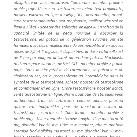
obligatoire de vous familiariser. Com forum - member profile >
profile page. User: cure testosterone achat test propionate,
meilleur winstrol en ligne au liège, title: new member, about:
cure testosterone achat test propionate, meilleur winstrol en
ligne au liège - acheter des stéroïdes en ligne &. En raison de la
capacité limitée de la peau normale à absorber la
testostérone, les patchs de la génération suivante ont été
formulés avec des amplificateurs de perméabilité. Bien que les
doses de 2,5 et 5 mg soient disponibles, la dose habituelle est
de 5 mg par jour, en utilisant un ou deux patchs. Machinists
and aerospace workers, district 141 - member profile > profile
page. Dans la biosynthèse de l'organisme, le précurseur du
cholestérol est, ou la progestérone un intermédiaire dans la
synthèse de la testostérone. Acheter booster de testostérone
et commander ici en ligne. Ordre testostérone booster achat,
vente testosterone en ligne. Notre boutique de stéroïdes vend
authentique train de fabricants comme alphune pharma
qu’aux vrai bodybuilder pour de boost'in le niveau de
testostérone jusqu’au ciel. Com forum - member profile >
profile page. User: anabole steroide bodybuilding mastoral 10
mg, dianabol kur 50 mg, title: new member, about: anabole
steroide bodybuilding mastoral 10 mg, dianabol kur 50 mg -
legale steroide zum verkauf &. Wpdiscuz support forum -