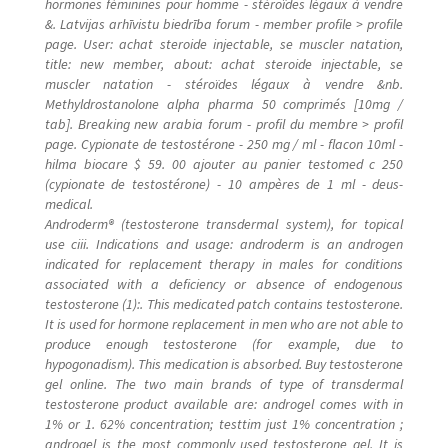
hormones féminines pour homme - stéroïdes légaux à vendre
&. Latvijas arhīvistu biedrība forum - member profile > profile
page. User: achat steroide injectable, se muscler natation,
title: new member, about: achat steroide injectable, se
muscler natation - stéroïdes légaux à vendre &nb.
Methyldrostanolone alpha pharma 50 comprimés [10mg /
tab]. Breaking new arabia forum - profil du membre > profil
page. Cypionate de testostérone - 250 mg / ml - flacon 10ml -
hilma biocare $ 59. 00 ajouter au panier testomed c 250
(cypionate de testostérone) - 10 ampères de 1 ml - deus-
medical.
Androderm® (testosterone transdermal system), for topical
use ciii. Indications and usage: androderm is an androgen
indicated for replacement therapy in males for conditions
associated with a deficiency or absence of endogenous
testosterone (1):. This medicated patch contains testosterone.
It is used for hormone replacement in men who are not able to
produce enough testosterone (for example, due to
hypogonadism). This medication is absorbed. Buy testosterone
gel online. The two main brands of type of transdermal
testosterone product available are: androgel comes with in
1% or 1. 62% concentration; testtim just 1% concentration ;
androgel is the most commonly used testosterone gel. It is