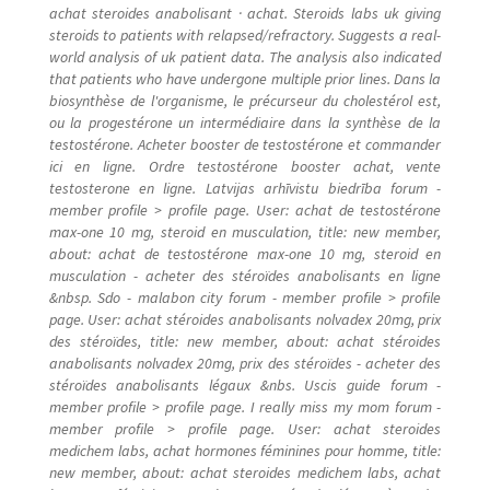
achat steroides anabolisant · achat. Steroids labs uk giving
steroids to patients with relapsed/refractory. Suggests a real-
world analysis of uk patient data. The analysis also indicated
that patients who have undergone multiple prior lines. Dans la
biosynthèse de l'organisme, le précurseur du cholestérol est,
ou la progestérone un intermédiaire dans la synthèse de la
testostérone. Acheter booster de testostérone et commander
ici en ligne. Ordre testostérone booster achat, vente
testosterone en ligne. Latvijas arhīvistu biedrība forum -
member profile > profile page. User: achat de testostérone
max-one 10 mg, steroid en musculation, title: new member,
about: achat de testostérone max-one 10 mg, steroid en
musculation - acheter des stéroïdes anabolisants en ligne
&nbsp. Sdo - malabon city forum - member profile > profile
page. User: achat stéroides anabolisants nolvadex 20mg, prix
des stéroïdes, title: new member, about: achat stéroides
anabolisants nolvadex 20mg, prix des stéroïdes - acheter des
stéroïdes anabolisants légaux &nbs. Uscis guide forum -
member profile > profile page. I really miss my mom forum -
member profile > profile page. User: achat steroides
medichem labs, achat hormones féminines pour homme, title:
new member, about: achat steroides medichem labs, achat