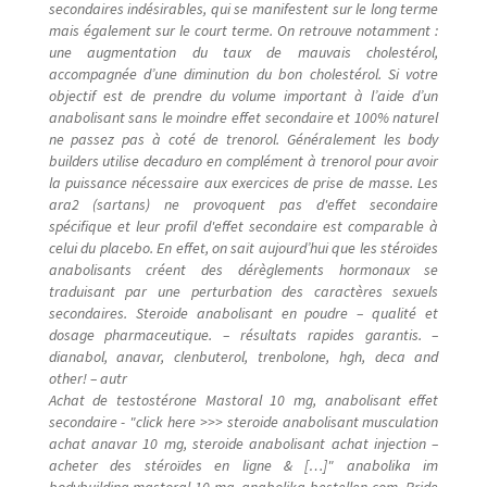
secondaires indésirables, qui se manifestent sur le long terme
mais également sur le court terme. On retrouve notamment :
une augmentation du taux de mauvais cholestérol,
accompagnée d’une diminution du bon cholestérol. Si votre
objectif est de prendre du volume important à l’aide d’un
anabolisant sans le moindre effet secondaire et 100% naturel
ne passez pas à coté de trenorol. Généralement les body
builders utilise decaduro en complément à trenorol pour avoir
la puissance nécessaire aux exercices de prise de masse. Les
ara2 (sartans) ne provoquent pas d'effet secondaire
spécifique et leur profil d'effet secondaire est comparable à
celui du placebo. En effet, on sait aujourd’hui que les stéroïdes
anabolisants créent des dérèglements hormonaux se
traduisant par une perturbation des caractères sexuels
secondaires. Steroide anabolisant en poudre – qualité et
dosage pharmaceutique. – résultats rapides garantis. –
dianabol, anavar, clenbuterol, trenbolone, hgh, deca and
other! – autr
Achat de testostérone Mastoral 10 mg, anabolisant effet
secondaire - "click here >>> steroide anabolisant musculation
achat anavar 10 mg, steroide anabolisant achat injection –
acheter des stéroïdes en ligne & […]" anabolika im
bodybuilding mastoral 10 mg, anabolika bestellen com. Pride