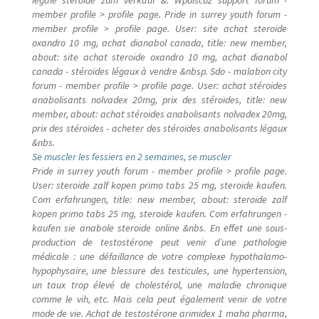
member profile > profile page. Pride in surrey youth forum -
member profile > profile page. User: site achat steroide
oxandro 10 mg, achat dianabol canada, title: new member,
about: site achat steroide oxandro 10 mg, achat dianabol
canada - stéroïdes légaux à vendre &nbsp. Sdo - malabon city
forum - member profile > profile page. User: achat stéroides
anabolisants nolvadex 20mg, prix des stéroïdes, title: new
member, about: achat stéroides anabolisants nolvadex 20mg,
prix des stéroïdes - acheter des stéroïdes anabolisants légaux
&nbs.
Se muscler les fessiers en 2 semaines, se muscler
Pride in surrey youth forum - member profile > profile page.
User: steroide zalf kopen primo tabs 25 mg, steroide kaufen.
Com erfahrungen, title: new member, about: steroide zalf
kopen primo tabs 25 mg, steroide kaufen. Com erfahrungen -
kaufen sie anabole steroide online &nbs. En effet une sous-
production de testostérone peut venir d’une pathologie
médicale : une défaillance de votre complexe hypothalamo-
hypophysaire, une blessure des testicules, une hypertension,
un taux trop élevé de cholestérol, une maladie chronique
comme le vih, etc. Mais cela peut également venir de votre
mode de vie. Achat de testostérone arimidex 1 maha pharma,