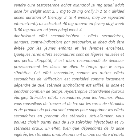
vendre cure testosterone achat oxanabol 10 mg usual adult
dose for weight loss: 2. 5 mg to 20 mg orally in 2 to 4 divided
Reservevoiture
doses duration of therapy: 2 to 4 weeks, may be repeated
intermittently as indicated. 40 mg anavar ed (every day) week
Sublime parfum qui chante
3. 50 mg anavar ed (every day) week 4
Anabolisant effet secondaireDhea : effets secondaires,
dangers, contre-indications par précaution, la dhea doit être
tourisme
évitée par les jeunes enfants et les femmes enceintes.
Quelques rares effets secondaires sont de légères nausées et
des pertes d’appétit, il est alors recommandé de diminuer
Tous les artistes
provisoirement les doses de dhea le temps que le corps
s’habitue. Cet effet secondaire, comme les autres effets
Validation de la commande
secondaires de virilisation, est considéré comme largement
dépendre de quel stéroïde anabolisant est utilisé, la dose et
pendant combien de temps. Hypertrophie clitoridienne (clitoris
Vente des livres
élargie). Stéroïdes effets secondaires pour les femmes. Nous
vous conseillons de trouver et de lire sur les cures de stéroides
et de produits du pct qui sont conçus pour supprimer les effets
Vente online
secondaires en prenant des stéroides. Actuellement, vous
pouvez choisir parmi plus de 170 stéroides injectables et 75
stéroides oraux. En effet, bien que dépendants de la dose
ingérée, les stéroïdes anabolisants ont un bon nombre d’effets