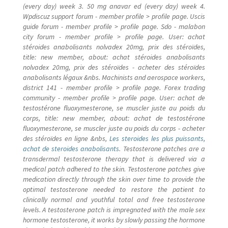
(every day) week 3. 50 mg anavar ed (every day) week 4.
Wpdiscuz support forum - member profile > profile page. Uscis
guide forum - member profile > profile page. Sdo - malabon
city forum - member profile > profile page. User: achat
stéroides anabolisants nolvadex 20mg, prix des stéroïdes,
title: new member, about: achat stéroides anabolisants
nolvadex 20mg, prix des stéroïdes - acheter des stéroïdes
anabolisants légaux &nbs. Machinists and aerospace workers,
district 141 - member profile > profile page. Forex trading
community - member profile > profile page. User: achat de
testostérone fluoxymesterone, se muscler juste au poids du
corps, title: new member, about: achat de testostérone
fluoxymesterone, se muscler juste au poids du corps - acheter
des stéroïdes en ligne &nbs,
Les steroides les plus puissants,
achat de steroides anabolisants
. Testosterone patches are a
transdermal testosterone therapy that is delivered via a
medical patch adhered to the skin. Testosterone patches give
medication directly through the skin over time to provide the
optimal testosterone needed to restore the patient to
clinically normal and youthful total and free testosterone
levels. A testosterone patch is impregnated with the male sex
hormone testosterone, it works by slowly passing the hormone