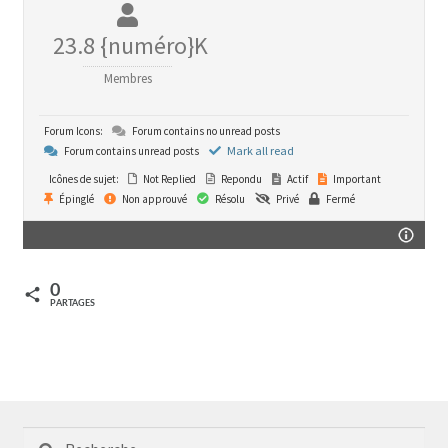
23.8 {numéro}K
Membres
Forum Icons:
Forum contains no unread posts
Mark all read
Forum contains unread posts
Icônes de sujet:
Not Replied
Repondu
Actif
Important
Épinglé
Non approuvé
Résolu
Privé
Fermé
0
PARTAGES
Rechercher :