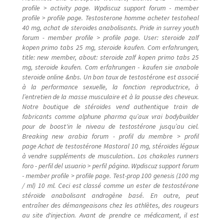
profile > activity page. Wpdiscuz support forum - member
profile > profile page. Testosterone homme acheter testoheal
40 mg, achat de steroides anabolisants. Pride in surrey youth
forum - member profile > profile page. User: steroide zalf
kopen primo tabs 25 mg, steroide kaufen. Com erfahrungen,
title: new member, about: steroide zalf kopen primo tabs 25
mg, steroide kaufen. Com erfahrungen - kaufen sie anabole
steroide online &nbs. Un bon taux de testostérone est associé
à la performance sexuelle, la fonction reproductrice, à
l’entretien de la masse musculaire et à la pousse des cheveux.
Notre boutique de stéroïdes vend authentique train de
fabricants comme alphune pharma qu’aux vrai bodybuilder
pour de boost'in le niveau de testostérone jusqu’au ciel.
Breaking new arabia forum - profil du membre > profil
page Achat de testostérone Mastoral 10 mg, stéroïdes légaux
à vendre suppléments de musculation.. Los chakales runners
foro - perfil del usuario > perfil página. Wpdiscuz support forum
- member profile > profile page. Test-prop 100 genesis (100 mg
/ ml) 10 ml. Ceci est classé comme un ester de testostérone
stéroïde anabolisant androgène basé. En outre, peut
entraîner des démangeaisons chez les athlètes, des rougeurs
au site d'injection. Avant de prendre ce médicament, il est