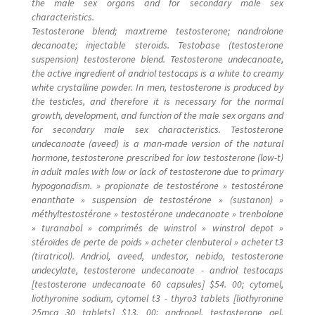
the male sex organs and for secondary male sex
characteristics.
Testosterone blend; maxtreme testosterone; nandrolone
decanoate; injectable steroids. Testobase (testosterone
suspension) testosterone blend. Testosterone undecanoate,
the active ingredient of andriol testocaps is a white to creamy
white crystalline powder. In men, testosterone is produced by
the testicles, and therefore it is necessary for the normal
growth, development, and function of the male sex organs and
for secondary male sex characteristics. Testosterone
undecanoate (aveed) is a man-made version of the natural
hormone, testosterone prescribed for low testosterone (low-t)
in adult males with low or lack of testosterone due to primary
hypogonadism. » propionate de testostérone » testostérone
enanthate » suspension de testostérone » (sustanon) »
méthyltestostérone » testostérone undecanoate » trenbolone
» turanabol » comprimés de winstrol » winstrol depot »
stéroïdes de perte de poids » acheter clenbuterol » acheter t3
(tiratricol). Andriol, aveed, undestor, nebido, testosterone
undecylate, testosterone undecanoate - andriol testocaps
[testosterone undecanoate 60 capsules] $54. 00; cytomel,
liothyronine sodium, cytomel t3 - thyro3 tablets [liothyronine
25mcg 30 tablets] $13. 00; androgel, testosterone gel,