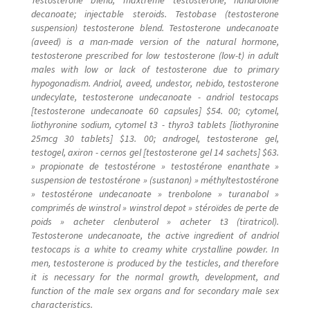
decanoate; injectable steroids. Testobase (testosterone
suspension) testosterone blend. Testosterone undecanoate
(aveed) is a man-made version of the natural hormone,
testosterone prescribed for low testosterone (low-t) in adult
males with low or lack of testosterone due to primary
hypogonadism. Andriol, aveed, undestor, nebido, testosterone
undecylate, testosterone undecanoate - andriol testocaps
[testosterone undecanoate 60 capsules] $54. 00; cytomel,
liothyronine sodium, cytomel t3 - thyro3 tablets [liothyronine
25mcg 30 tablets] $13. 00; androgel, testosterone gel,
testogel, axiron - cernos gel [testosterone gel 14 sachets] $63.
» propionate de testostérone » testostérone enanthate »
suspension de testostérone » (sustanon) » méthyltestostérone
» testostérone undecanoate » trenbolone » turanabol »
comprimés de winstrol » winstrol depot » stéroïdes de perte de
poids » acheter clenbuterol » acheter t3 (tiratricol).
Testosterone undecanoate, the active ingredient of andriol
testocaps is a white to creamy white crystalline powder. In
men, testosterone is produced by the testicles, and therefore
it is necessary for the normal growth, development, and
function of the male sex organs and for secondary male sex
characteristics.