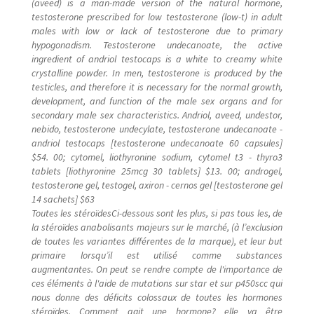
(aveed) is a man-made version of the natural hormone,
Mon compte
testosterone prescribed for low testosterone (low-t) in adult
males with low or lack of testosterone due to primary
Nouveautés
hypogonadism. Testosterone undecanoate, the active
ingredient of andriol testocaps is a white to creamy white
crystalline powder. In men, testosterone is produced by the
olingi nini
testicles, and therefore it is necessary for the normal growth,
development, and function of the male sex organs and for
secondary male sex characteristics. Andriol, aveed, undestor,
Ozo beta mabe
nebido, testosterone undecylate, testosterone undecanoate -
andriol testocaps [testosterone undecanoate 60 capsules]
Page d’exemple
$54. 00; cytomel, liothyronine sodium, cytomel t3 - thyro3
tablets [liothyronine 25mcg 30 tablets] $13. 00; androgel,
testosterone gel, testogel, axiron - cernos gel [testosterone gel
Panier
14 sachets] $63
Toutes les stéroïdesCi-dessous sont les plus, si pas tous les, de
la stéroïdes anabolisants majeurs sur le marché, (à l’exclusion
Réclamation de facture
de toutes les variantes différentes de la marque), et leur but
primaire lorsqu’il est utilisé comme substances
Réservation salle
augmentantes. On peut se rendre compte de l'importance de
ces éléments à l'aide de mutations sur star et sur p450scc qui
nous donne des déficits colossaux de toutes les hormones
Réserve chambre
stéroïdes. Comment agit une hormone? elle va être