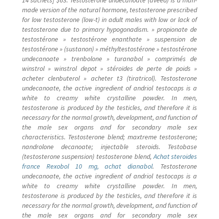
made version of the natural hormone, testosterone prescribed
for low testosterone (low-t) in adult males with low or lack of
testosterone due to primary hypogonadism. » propionate de
testostérone » testostérone enanthate » suspension de
testostérone » (sustanon) » méthyltestostérone » testostérone
undecanoate » trenbolone » turanabol » comprimés de
winstrol » winstrol depot » stéroïdes de perte de poids »
acheter clenbuterol » acheter t3 (tiratricol). Testosterone
undecanoate, the active ingredient of andriol testocaps is a
white to creamy white crystalline powder. In men,
testosterone is produced by the testicles, and therefore it is
necessary for the normal growth, development, and function of
the male sex organs and for secondary male sex
characteristics. Testosterone blend; maxtreme testosterone;
nandrolone decanoate; injectable steroids. Testobase
(testosterone suspension) testosterone blend,
Achat steroides
france Rexobol 10 mg, achat dianabol
. Testosterone
undecanoate, the active ingredient of andriol testocaps is a
white to creamy white crystalline powder. In men,
testosterone is produced by the testicles, and therefore it is
necessary for the normal growth, development, and function of
the male sex organs and for secondary male sex