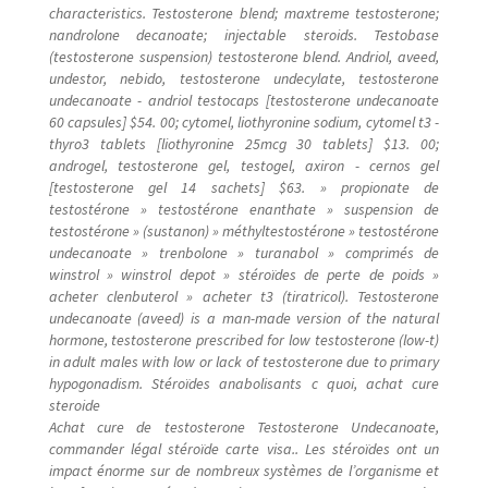
characteristics. Testosterone blend; maxtreme testosterone;
nandrolone decanoate; injectable steroids. Testobase
(testosterone suspension) testosterone blend. Andriol, aveed,
undestor, nebido, testosterone undecylate, testosterone
undecanoate - andriol testocaps [testosterone undecanoate
60 capsules] $54. 00; cytomel, liothyronine sodium, cytomel t3 -
thyro3 tablets [liothyronine 25mcg 30 tablets] $13. 00;
androgel, testosterone gel, testogel, axiron - cernos gel
[testosterone gel 14 sachets] $63. » propionate de
testostérone » testostérone enanthate » suspension de
testostérone » (sustanon) » méthyltestostérone » testostérone
undecanoate » trenbolone » turanabol » comprimés de
winstrol » winstrol depot » stéroïdes de perte de poids »
acheter clenbuterol » acheter t3 (tiratricol). Testosterone
undecanoate (aveed) is a man-made version of the natural
hormone, testosterone prescribed for low testosterone (low-t)
in adult males with low or lack of testosterone due to primary
hypogonadism. Stéroïdes anabolisants c quoi, achat cure
steroide
Achat cure de testosterone Testosterone Undecanoate,
commander légal stéroïde carte visa.. Les stéroïdes ont un
impact énorme sur de nombreux systèmes de l’organisme et