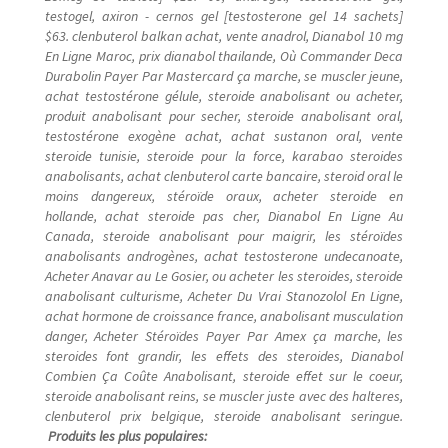
testogel, axiron - cernos gel [testosterone gel 14 sachets]
$63. clenbuterol balkan achat, vente anadrol, Dianabol 10 mg
En Ligne Maroc, prix dianabol thailande, Où Commander Deca
Durabolin Payer Par Mastercard ça marche, se muscler jeune,
achat testostérone gélule, steroide anabolisant ou acheter,
produit anabolisant pour secher, steroide anabolisant oral,
testostérone exogène achat, achat sustanon oral, vente
steroide tunisie, steroide pour la force, karabao steroides
anabolisants, achat clenbuterol carte bancaire, steroid oral le
moins dangereux, stéroïde oraux, acheter steroide en
hollande, achat steroide pas cher, Dianabol En Ligne Au
Canada, steroide anabolisant pour maigrir, les stéroïdes
anabolisants androgènes, achat testosterone undecanoate,
Acheter Anavar au Le Gosier, ou acheter les steroides, steroide
anabolisant culturisme, Acheter Du Vrai Stanozolol En Ligne,
achat hormone de croissance france, anabolisant musculation
danger, Acheter Stéroïdes Payer Par Amex ça marche, les
steroides font grandir, les effets des steroides, Dianabol
Combien Ça Coûte Anabolisant, steroide effet sur le coeur,
steroide anabolisant reins, se muscler juste avec des halteres,
clenbuterol prix belgique, steroide anabolisant seringue.
Produits les plus populaires: