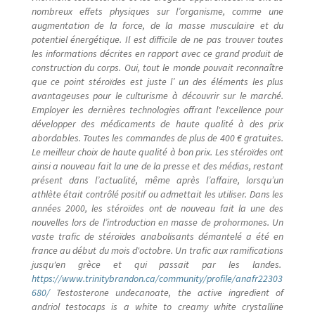
nombreux effets physiques sur l’organisme, comme une
augmentation de la force, de la masse musculaire et du
potentiel énergétique. Il est difficile de ne pas trouver toutes
les informations décrites en rapport avec ce grand produit de
construction du corps. Oui, tout le monde pouvait reconnaître
que ce point stéroïdes est juste l’ un des éléments les plus
avantageuses pour le culturisme à découvrir sur le marché.
Employer les dernières technologies offrant l'excellence pour
développer des médicaments de haute qualité à des prix
abordables. Toutes les commandes de plus de 400 € gratuites.
Le meilleur choix de haute qualité à bon prix. Les stéroïdes ont
ainsi a nouveau fait la une de la presse et des médias, restant
présent dans l’actualité, même après l’affaire, lorsqu’un
athlète était contrôlé positif ou admettait les utiliser. Dans les
années 2000, les stéroïdes ont de nouveau fait la une des
nouvelles lors de l’introduction en masse de prohormones. Un
vaste trafic de stéroïdes anabolisants démantelé a été en
france au début du mois d'octobre. Un trafic aux ramifications
jusqu'en grèce et qui passait par les landes.
https://www.trinitybrandon.ca/community/profile/anafr22303
680/
Testosterone undecanoate, the active ingredient of
andriol testocaps is a white to creamy white crystalline