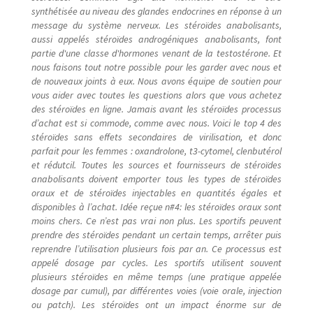
synthétisée au niveau des glandes endocrines en réponse à un
message du système nerveux. Les stéroïdes anabolisants,
Reservevoiture
aussi appelés stéroïdes androgéniques anabolisants, font
partie d'une classe d'hormones venant de la testostérone. Et
Sublime parfum qui chante
nous faisons tout notre possible pour les garder avec nous et
de nouveaux joints à eux. Nous avons équipe de soutien pour
vous aider avec toutes les questions alors que vous achetez
tourisme
des stéroïdes en ligne. Jamais avant les stéroïdes processus
d’achat est si commode, comme avec nous. Voici le top 4 des
stéroïdes sans effets secondaires de virilisation, et donc
Tous les artistes
parfait pour les femmes : oxandrolone, t3-cytomel, clenbutérol
et rédutcil. Toutes les sources et fournisseurs de stéroïdes
Validation de la commande
anabolisants doivent emporter tous les types de stéroïdes
oraux et de stéroïdes injectables en quantités égales et
disponibles à l’achat. Idée reçue n#4: les stéroïdes oraux sont
Vente des livres
moins chers. Ce n’est pas vrai non plus. Les sportifs peuvent
prendre des stéroïdes pendant un certain temps, arrêter puis
reprendre l’utilisation plusieurs fois par an. Ce processus est
Vente online
appelé dosage par cycles. Les sportifs utilisent souvent
plusieurs stéroïdes en même temps (une pratique appelée
dosage par cumul), par différentes voies (voie orale, injection
ou patch). Les stéroïdes ont un impact énorme sur de