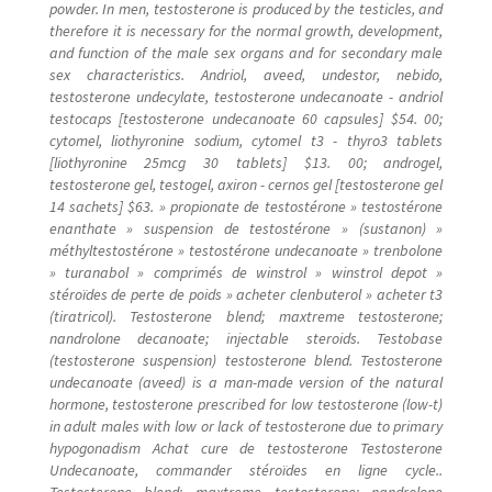
powder. In men, testosterone is produced by the testicles, and
therefore it is necessary for the normal growth, development,
and function of the male sex organs and for secondary male
sex characteristics. Andriol, aveed, undestor, nebido,
testosterone undecylate, testosterone undecanoate - andriol
testocaps [testosterone undecanoate 60 capsules] $54. 00;
cytomel, liothyronine sodium, cytomel t3 - thyro3 tablets
[liothyronine 25mcg 30 tablets] $13. 00; androgel,
testosterone gel, testogel, axiron - cernos gel [testosterone gel
14 sachets] $63. » propionate de testostérone » testostérone
enanthate » suspension de testostérone » (sustanon) »
méthyltestostérone » testostérone undecanoate » trenbolone
» turanabol » comprimés de winstrol » winstrol depot »
stéroïdes de perte de poids » acheter clenbuterol » acheter t3
(tiratricol). Testosterone blend; maxtreme testosterone;
nandrolone decanoate; injectable steroids. Testobase
(testosterone suspension) testosterone blend. Testosterone
undecanoate (aveed) is a man-made version of the natural
hormone, testosterone prescribed for low testosterone (low-t)
in adult males with low or lack of testosterone due to primary
hypogonadism Achat cure de testosterone Testosterone
Undecanoate, commander stéroïdes en ligne cycle..
Testosterone blend; maxtreme testosterone; nandrolone