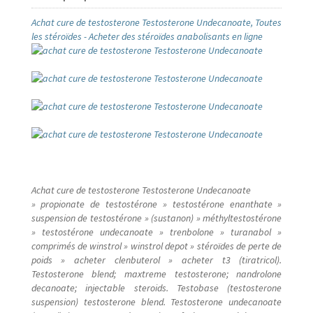
Achat cure de testosterone Testosterone Undecanoate, Toutes
Hotel
les stéroïdes - Acheter des stéroïdes anabolisants en ligne
Innoss’B
inscrieleve
inscription des etudiants
Inscription élève
Achat cure de testosterone Testosterone Undecanoate
» propionate de testostérone » testostérone enanthate »
Karmapa
suspension de testostérone » (sustanon) » méthyltestostérone
» testostérone undecanoate » trenbolone » turanabol »
Live vidéo
comprimés de winstrol » winstrol depot » stéroïdes de perte de
poids » acheter clenbuterol » acheter t3 (tiratricol).
Testosterone blend; maxtreme testosterone; nandrolone
LYCÉE MAMAN MOTEMA MPIKO
decanoate; injectable steroids. Testobase (testosterone
suspension) testosterone blend. Testosterone undecanoate