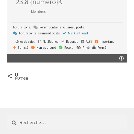
23.8 {numéro}K
Membres
Forum Icons:
Forum contains no unread posts
Mark all read
Forum contains unread posts
Icônes de sujet:
Not Replied
Repondu
Actif
Important
Épinglé
Non approuvé
Résolu
Privé
Fermé
0
PARTAGES
Rechercher :