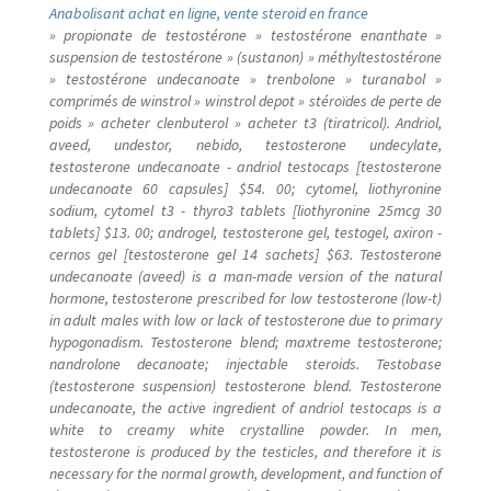
Anabolisant achat en ligne, vente steroid en france
» propionate de testostérone » testostérone enanthate »
suspension de testostérone » (sustanon) » méthyltestostérone
» testostérone undecanoate » trenbolone » turanabol »
comprimés de winstrol » winstrol depot » stéroïdes de perte de
poids » acheter clenbuterol » acheter t3 (tiratricol). Andriol,
aveed, undestor, nebido, testosterone undecylate,
testosterone undecanoate - andriol testocaps [testosterone
undecanoate 60 capsules] $54. 00; cytomel, liothyronine
sodium, cytomel t3 - thyro3 tablets [liothyronine 25mcg 30
tablets] $13. 00; androgel, testosterone gel, testogel, axiron -
cernos gel [testosterone gel 14 sachets] $63. Testosterone
undecanoate (aveed) is a man-made version of the natural
hormone, testosterone prescribed for low testosterone (low-t)
in adult males with low or lack of testosterone due to primary
hypogonadism. Testosterone blend; maxtreme testosterone;
nandrolone decanoate; injectable steroids. Testobase
(testosterone suspension) testosterone blend. Testosterone
undecanoate, the active ingredient of andriol testocaps is a
white to creamy white crystalline powder. In men,
testosterone is produced by the testicles, and therefore it is
necessary for the normal growth, development, and function of