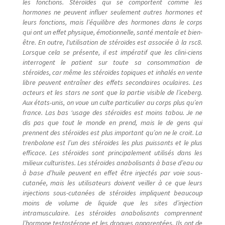
les fonctions. Stéroïdes qui se comportent comme les
hormones ne peuvent influer seulement autres hormones et
leurs fonctions, mais l’équilibre des hormones dans le corps
qui ont un effet physique, émotionnelle, santé mentale et bien-
être. En outre, l'utilisation de stéroïdes est associée à la rsc8.
Lorsque cela se présente, il est impératif que les clini-ciens
interrogent le patient sur toute sa consommation de
stéroïdes, car même les stéroïdes topiques et inhalés en vente
libre peuvent entraîner des effets secondaires oculaires. Les
acteurs et les stars ne sont que la partie visible de l’iceberg.
Aux états-unis, on voue un culte particulier au corps plus qu’en
france. Las bas ‘usage des stéroïdes est moins tabou. Je ne
dis pas que tout le monde en prend, mais le de gens qui
prennent des stéroïdes est plus important qu’on ne le croit. La
trenbolone est l’un des stéroïdes les plus puissants et le plus
efficace. Les stéroïdes sont principalement utilisés dans les
milieux culturistes. Les stéroïdes anabolisants à base d’eau ou
à base d’huile peuvent en effet être injectés par voie sous-
cutanée, mais les utilisateurs doivent veiller à ce que leurs
injections sous-cutanées de stéroïdes impliquent beaucoup
moins de volume de liquide que les sites d’injection
intramusculaire. Les stéroïdes anabolisants comprennent
l’hormone testostérone et les drogues apparentées. Ils ont de