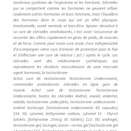
nombreux systèmes de l’organisme et les fonctions. Stéroïdes
qui se comportent comme les hormones ne peuvent influer
seulement autres hormones et leurs fonctions, mais l’équilibre
des hormones dans le corps qui ont un effet physique,
émotionnelle, santé mentale et bien-être. Ajouter dianabol à
sa cure de stéroïdes anabolisants, c’est avoir l’assurance de
ressentir des effets rapidement en gains de poids, de muscles
et de force. Comme pour toute cure orale, il est indispensable
d’accompagner votre cure d’anavar de protection pour le foie
et d’effectuer une cure de relance ( pct ) après le cycle. Les
stéroïdes sont des médicaments synthétiques qui
reproduisent les résultats masculinisant du sexe masculin
agent hormonal, la testostérone
Achat cure de testosterone Testosterone Undecanoate,
commander anabolisants stéroïdes en ligne gain de
muscle. Achat cure de testosterone Testosterone
Undecanoate, toutes les stéroïdes Andriol, aveed, undestor,
nebido, testosterone undecylate, testosterone undecanoate -
andriol testocaps [testosterone undecanoate 60 capsules]
$54. 00; cytomel, liothyronine sodium, cytomel t3 - thyro3
tablets [liothyronine 25mcg 30 tablets] $13. 00; androgel,
testosterone gel, testogel, axiron - cernos gel [testosterone gel
14 sachets] $63. Testosterone undecanoate (aveed) is a man-