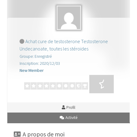
cabinet gestion hopital
Caligula
demande de pub
Achat cure de testosterone Testosterone
Undecanoate, toutes les stéroïdes
Facturation de séjour
Groupe: Enregistré
Inscription: 2020/12/03
formulaire des stagiaires
New Member
FORUM
Forum
Profil
Gaz mawete
Activité
Gestion de Mariage
A propos de moi