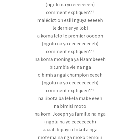
LYCÉE MAMAN MOTEMA MPIKO
(ngolu na yo eeeeeeeh)
comment expliquer???
Mon compte
malédiction esili nguya eeeeeh
le dernier ya lobi
Nouveautés
a koma lelo le premier oooooh
(ngolu na yo eeeeeeeeeeh)
comment expliquer???
olingi nini
na koma moninga ya Nzambeeeh
bitumb’a vie na nga
Ozo beta mabe
o bimisa ngai champion eeeeh
(ngolu na yo eeeeeeeeeeh)
Page d’exemple
comment expliquer???
na libota ba lekela mabe eeeh
Panier
na bimisi moto
na komi Joseph ya famille na nga
Réclamation de facture
(ngolu na yo eeeeeeeeh)
aaaah bipayi o lokota nga
Réservation salle
motema na nga moko temoin