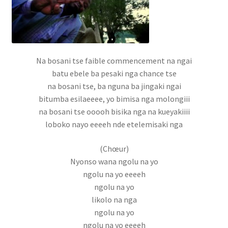
Boutique
cabinet gestion hopital
Caligula
Na bosani tse faible commencement na ngai
batu ebele ba pesaki nga chance tse
demande de pub
na bosani tse, ba nguna ba jingaki ngai
bitumba esilaeeee, yo bimisa nga molongiii
Facturation de séjour
na bosani tse ooooh bisika nga na kueyakiiii
loboko nayo eeeeh nde etelemisaki nga
formulaire des stagiaires
(Chœur)
Nyonso wana ngolu na yo
FORUM
ngolu na yo eeeeh
ngolu na yo
Forum
likolo na nga
ngolu na yo
Gaz mawete
ngolu na yo eeeeh