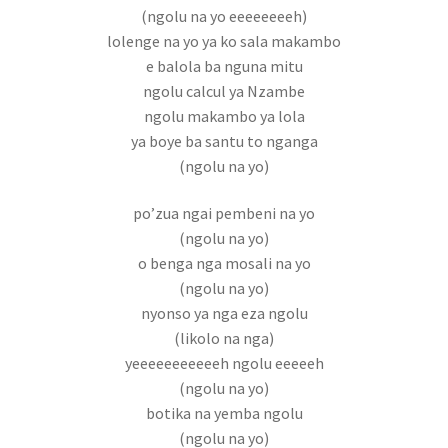
(ngolu na yo eeeeeeeeh)
Réserve chambre
lolenge na yo ya ko sala makambo
e balola ba nguna mitu
Reservevoiture
ngolu calcul ya Nzambe
ngolu makambo ya lola
ya boye ba santu to nganga
Sublime parfum qui chante
(ngolu na yo)
tourisme
po’zua ngai pembeni na yo
(ngolu na yo)
Tous les artistes
o benga nga mosali na yo
(ngolu na yo)
Validation de la commande
nyonso ya nga eza ngolu
(likolo na nga)
Vente des livres
yeeeeeeeeeeeh ngolu eeeeeh
(ngolu na yo)
Vente online
botika na yemba ngolu
(ngolu na yo)