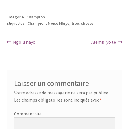
Catégorie :
Champion
Étiquettes :
Champion
,
Moise Mbiye
,
trois choses
Navigation
Article
Article
Ngolu nayo
Alembi yo te
précédent :
suivant :
de
l’article
Laisser un commentaire
Votre adresse de messagerie ne sera pas publiée.
Les champs obligatoires sont indiqués avec
*
Commentaire