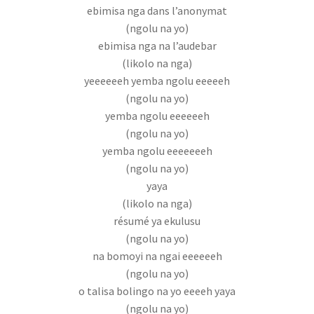
ebimisa nga dans l’anonymat
(ngolu na yo)
ebimisa nga na l’audebar
(likolo na nga)
yeeeeeeh yemba ngolu eeeeeh
(ngolu na yo)
yemba ngolu eeeeeeh
(ngolu na yo)
yemba ngolu eeeeeeeh
(ngolu na yo)
yaya
(likolo na nga)
résumé ya ekulusu
(ngolu na yo)
na bomoyi na ngai eeeeeeh
(ngolu na yo)
o talisa bolingo na yo eeeeh yaya
(ngolu na yo)