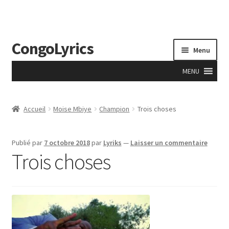
CongoLyrics
Aller
Aller
Menu
à
au
la
contenu
MENU
navigation
Accueil
Accueil
Moise Mbiye
Champion
Trois choses
A Propos
Publié par
7 octobre 2018
par
Lyriks
—
Laisser un commentaire
Accueil
Trois choses
Anciens
Apprentissage