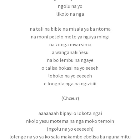
ngolu na yo
Gestion de Mariage
likolo na nga
Hotel
na tali na bible na misala ya ba ntoma
na moni petelo moto ya nguya mingi
Innoss’B
na zonga mwa sima
a wanganaki Yesu
inscrieleve
na bo lembu na ngaye
o talisa bokasi na yo eeeeh
loboko na yo eeeeeh
inscription des etudiants
e longola nga na ngiziiiii
Inscription élève
(Chœur)
Karmapa
aaaaaaah bipayi o lokota ngai
nkolo yesu motema na nga moko temoin
Live vidéo
(ngolu na yo eeeeeeh)
lolenge na yo ya ko sala makambo ebelisa ba nguna mitu